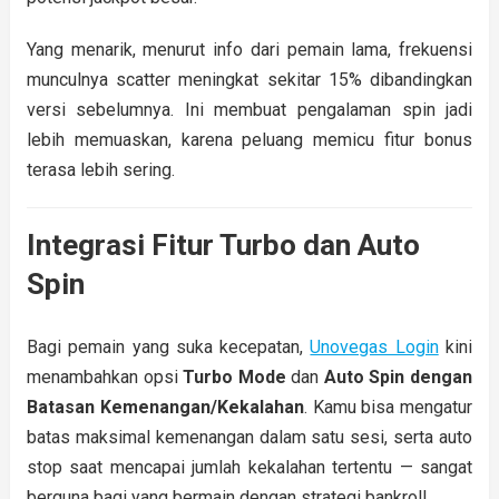
Yang menarik, menurut info dari pemain lama, frekuensi
munculnya scatter meningkat sekitar 15% dibandingkan
versi sebelumnya. Ini membuat pengalaman spin jadi
lebih memuaskan, karena peluang memicu fitur bonus
terasa lebih sering.
Integrasi Fitur Turbo dan Auto
Spin
Bagi pemain yang suka kecepatan,
Unovegas Login
kini
menambahkan opsi
Turbo Mode
dan
Auto Spin dengan
Batasan Kemenangan/Kekalahan
. Kamu bisa mengatur
batas maksimal kemenangan dalam satu sesi, serta auto
stop saat mencapai jumlah kekalahan tertentu — sangat
berguna bagi yang bermain dengan strategi bankroll.