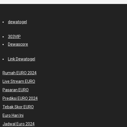
dewatogel
303VIP
Dewascore
Link Dewatogel
Rumah EURO 2024
Live Stream EURO
Pasaran EURO
Prediksi EURO 2024
Tebak Skor EURO
Euro Hari Ini
Jadwal Euro 2024