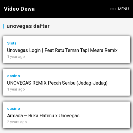
Video Dewa
MENU
unovegas daftar
Slots
Unovegas Login | Feat Ratu Teman Tapi Mesra Remix
1 year ago
casino
UNOVEGAS REMIX Pecah Seribu (Jedag-Jedug)
1 year ago
casino
Armada – Buka Hatimu x Unovegas
2 years ago