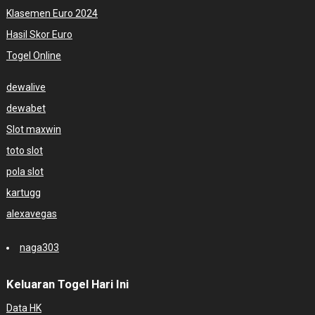
Klasemen Euro 2024
Hasil Skor Euro
Togel Online
dewalive
dewabet
Slot maxwin
toto slot
pola slot
kartugg
alexavegas
naga303
Keluaran Togel Hari Ini
Data HK