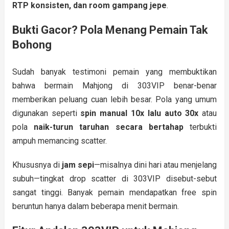
RTP konsisten, dan room gampang jepe
.
Bukti Gacor? Pola Menang Pemain Tak
Bohong
Sudah banyak testimoni pemain yang membuktikan
bahwa bermain Mahjong di 303VIP benar-benar
memberikan peluang cuan lebih besar. Pola yang umum
digunakan seperti
spin manual 10x lalu auto 30x
atau
pola
naik-turun taruhan secara bertahap
terbukti
ampuh memancing scatter.
Khususnya di
jam sepi
—misalnya dini hari atau menjelang
subuh—tingkat drop scatter di 303VIP disebut-sebut
sangat tinggi. Banyak pemain mendapatkan free spin
beruntun hanya dalam beberapa menit bermain.