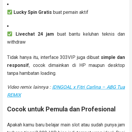
Lucky Spin Gratis
buat pemain aktif
Livechat 24 jam
buat bantu keluhan teknis dan
withdraw
Tidak hanya itu, interface 303VIP juga dibuat
simple dan
responsif
, cocok dimainkan di HP maupun desktop
tanpa hambatan loading.
Video remix lainnya :
IDNGOAL x Fitri Carlina – ABG Tua
REMIX
Cocok untuk Pemula dan Profesional
Apakah kamu baru belajar main slot atau sudah punya jam