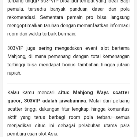
terbang tinggi? 303-VIP bisa jadi tempat yang ideal. Bagi
pemula, tersedia banyak panduan dasar dan pola
rekomendasi. Sementara pemain pro bisa langsung
mengoptimalkan taruhan dengan memanfaatkan informasi
room dan waktu terbaik bermain.
303VIP juga sering mengadakan event slot bertema
Mahjong, di mana pemenang dengan total kemenangan
tertinggi bisa mendapat bonus tambahan hingga jutaan
rupiah.
Kalau kamu mencari
situs Mahjong Ways scatter
gacor
,
303VIP adalah jawabannya
. Mulai dari peluang
scatter tinggi, dukungan fitur lengkap, hingga komunitas
aktif yang terus berbagi room pola terbaru—semua
menjadikan situs ini sebagai pelabuhan utama para
pemburu cuan slot Asia.