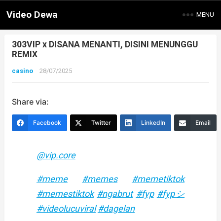
Video Dewa
MENU
303VIP x DISANA MENANTI, DISINI MENUNGGU
REMIX
casino
28/07/2025
Share via:
Facebook
Twitter
LinkedIn
Email
@vip.core
#meme
#memes
#memetiktok
#memestiktok
#ngabrut
#fyp
#fypシ
#videolucuviral
#dagelan