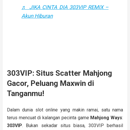
♬ JIKA CINTA DIA 303VIP REMIX –
Akun Hiburan
303VIP: Situs Scatter Mahjong
Gacor, Peluang Maxwin di
Tanganmu!
Dalam dunia slot online yang makin ramai, satu nama
terus mencuat di kalangan pecinta game
Mahjong Ways
:
303VIP
. Bukan sekadar situs biasa, 303VIP berhasil