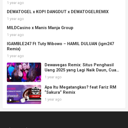
1 year ago
DEWATOGEL x KOPI DANGDUT x DEWATOGELREMIX
1 year ago
MILDCasino x Manis Manja Group
1 year ago
IGAMBLE247 Ft Tuty Wibowo – HAMIL DULUAN (igm247
Remix)
1 year ago
Dewavegas Remix: Situs Penghasil
Uang 2025 yang Lagi Naik Daun, Cuan
Beneran?
1 year ago
Apa Itu Megatangkas? feat Fariz RM
”Sakura” Remix
1 year ago