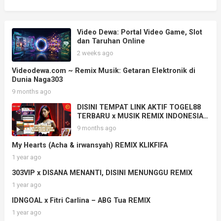
Video Dewa: Portal Video Game, Slot
dan Taruhan Online
2 weeks ago
Videodewa.com ~ Remix Musik: Getaran Elektronik di
Dunia Naga303
9 months ago
DISINI TEMPAT LINK AKTIF TOGEL88
TERBARU x MUSIK REMIX INDONESIA
VOL.9.2
9 months ago
My Hearts (Acha & irwansyah) REMIX KLIKFIFA
1 year ago
303VIP x DISANA MENANTI, DISINI MENUNGGU REMIX
1 year ago
IDNGOAL x Fitri Carlina – ABG Tua REMIX
1 year ago