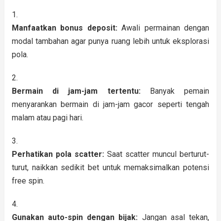
Manfaatkan bonus deposit:
Awali permainan dengan
modal tambahan agar punya ruang lebih untuk eksplorasi
pola.
Bermain di jam-jam tertentu:
Banyak pemain
menyarankan bermain di jam-jam gacor seperti tengah
malam atau pagi hari.
Perhatikan pola scatter:
Saat scatter muncul berturut-
turut, naikkan sedikit bet untuk memaksimalkan potensi
free spin.
Gunakan auto-spin dengan bijak:
Jangan asal tekan,