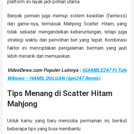
platform ini layak jadi pilihan utama.
Banyak pemain juga memuji sistem keadilan (fairness)
dari game-nya, termasuk Mahjong Scatter Hitam, yang
tidak sekadar mengandalkan keberuntungan, tetapi juga
strategi waktu dan pemilihan bet yang tepat. Kombinasi
faktor ini menciptakan pengalaman bermain yang jauh
lebih menarik dan memuaskan.
VideoDewa.com Populer Lainnya :
IGAMBLE247 Ft Tuty
Wibowo – HAMIL DULUAN (igm247 Remix)
Tips Menang di Scatter Hitam
Mahjong
Untuk kamu yang baru mencoba permainan ini, berikut
beberapa tips yang bisa membantu: