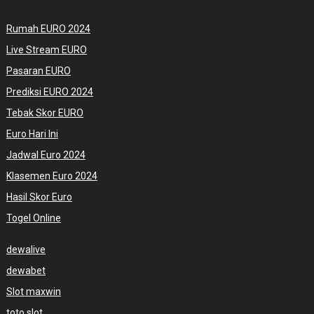
Rumah EURO 2024
Live Stream EURO
Pasaran EURO
Prediksi EURO 2024
Tebak Skor EURO
Euro Hari Ini
Jadwal Euro 2024
Klasemen Euro 2024
Hasil Skor Euro
Togel Online
dewalive
dewabet
Slot maxwin
toto slot