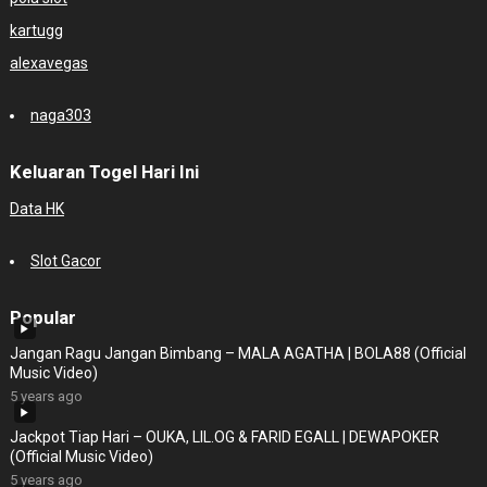
kartugg
alexavegas
naga303
Keluaran Togel Hari Ini
Data HK
Slot Gacor
Popular
Jangan Ragu Jangan Bimbang – MALA AGATHA | BOLA88 (Official
Music Video)
5 years ago
Jackpot Tiap Hari – OUKA, LIL.OG & FARID EGALL | DEWAPOKER
(Official Music Video)
5 years ago