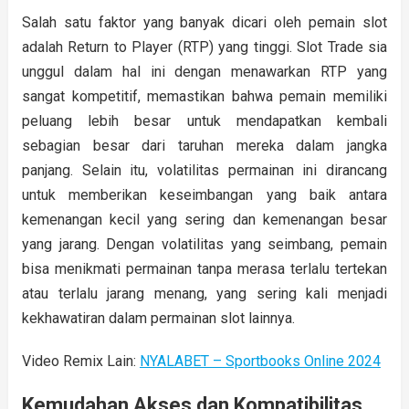
Salah satu faktor yang banyak dicari oleh pemain slot
adalah Return to Player (RTP) yang tinggi. Slot Trade sia
unggul dalam hal ini dengan menawarkan RTP yang
sangat kompetitif, memastikan bahwa pemain memiliki
peluang lebih besar untuk mendapatkan kembali
sebagian besar dari taruhan mereka dalam jangka
panjang. Selain itu, volatilitas permainan ini dirancang
untuk memberikan keseimbangan yang baik antara
kemenangan kecil yang sering dan kemenangan besar
yang jarang. Dengan volatilitas yang seimbang, pemain
bisa menikmati permainan tanpa merasa terlalu tertekan
atau terlalu jarang menang, yang sering kali menjadi
kekhawatiran dalam permainan slot lainnya.
Video Remix Lain:
NYALABET – Sportbooks Online 2024
Kemudahan Akses dan Kompatibilitas