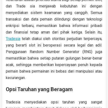
dan Trade sia menjawab kebutuhan ini dengan
menyediakan sistem keamanan yang canggih. Semua
transaksi dan data pemain dilindungi dengan teknologi
enkripsi terbaru, memastikan bahwa informasi pribadi
dan finansial tetap aman dari pihak ketiga. Selain itu,
Tradesia
telah diakui oleh otoritas perjudian terpercaya,
yang berarti slot ini beroperasi secara legal dan adil.
Penggunaan Random Number Generator (RNG) juga
memastikan bahwa setiap putaran gulungan benar-benar
acak, sehingga memberikan kepercayaan penuh kepada
pemain bahwa permainan ini bebas dari manipulasi atau
kecurangan.
Opsi Taruhan yang Beragam
Tradesia menyediakan opsi taruhan yang sangat