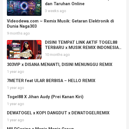
dan Taruhan Online
3 weeks ago
Videodewa.com ~ Remix Musik: Getaran Elektronik di
Dunia Naga303
9 months ago
DISINI TEMPAT LINK AKTIF TOGEL88
TERBARU x MUSIK REMIX INDONESIA
VOL.9.2
10 months ago
303VIP x DISANA MENANTI, DISINI MENUNGGU REMIX
1 year ago
7METER feat ULAR BERBISA – HELLO REMIX
1 year ago
Togel88 X Jihan Audy (Prei Kanan Kiri)
1 year ago
DEWATOGEL x KOPI DANGDUT x DEWATOGELREMIX
1 year ago