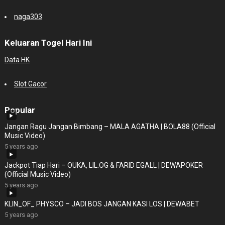
naga303
Keluaran Togel Hari Ini
Data HK
Slot Gacor
Popular
Jangan Ragu Jangan Bimbang – MALA AGATHA | BOLA88 (Official
Music Video)
5 years ago
Jackpot Tiap Hari – OUKA, LIL.OG & FARID EGALL | DEWAPOKER
(Official Music Video)
5 years ago
KLIN_OF_ PHYSCO – JADI BOS JANGAN KASI LOS | DEWABET
5 years ago