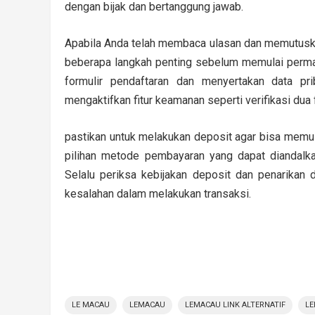
dengan bijak dan bertanggung jawab.
Apabila Anda telah membaca ulasan dan memutusk
beberapa langkah penting sebelum memulai permai
formulir pendaftaran dan menyertakan data pri
mengaktifkan fitur keamanan seperti verifikasi dua
pastikan untuk melakukan deposit agar bisa mem
pilihan metode pembayaran yang dapat diandalkan 
Selalu periksa kebijakan deposit dan penarikan 
kesalahan dalam melakukan transaksi.
LE MACAU
LEMACAU
LEMACAU LINK ALTERNATIF
LE