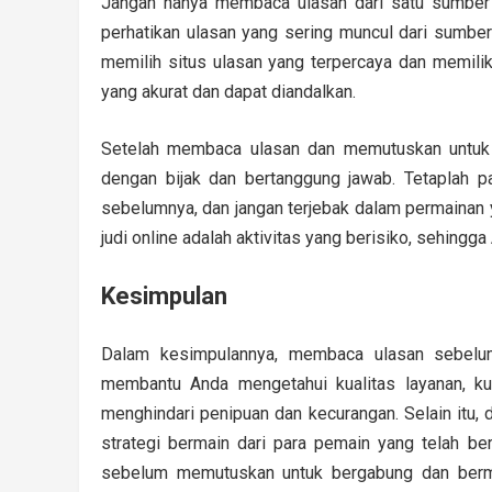
Jangan hanya membaca ulasan dari satu sumber 
perhatikan ulasan yang sering muncul dari sumber
memilih situs ulasan yang terpercaya dan memili
yang akurat dan dapat diandalkan.
Setelah membaca ulasan dan memutuskan untuk 
dengan bijak dan bertanggung jawab. Tetaplah p
sebelumnya, dan jangan terjebak dalam permainan ya
judi online adalah aktivitas yang berisiko, sehing
Kesimpulan
Dalam kesimpulannya, membaca ulasan sebelum
membantu Anda mengetahui kualitas layanan, ku
menghindari penipuan dan kecurangan. Selain itu
strategi bermain dari para pemain yang telah be
sebelum memutuskan untuk bergabung dan bermai