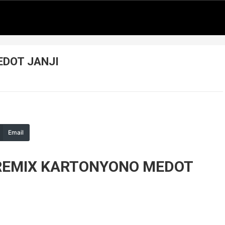
DOT JANJI
Email
 REMIX KARTONYONO MEDOT