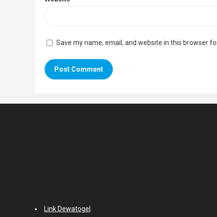
Save my name, email, and website in this browser fo
Link Dewatogel