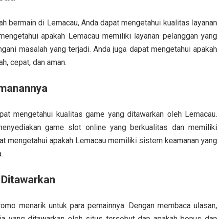
h bermain di Lemacau, Anda dapat mengetahui kualitas layanan
t mengetahui apakah Lemacau memiliki layanan pelanggan yang
gani masalah yang terjadi. Anda juga dapat mengetahui apakah
ah, cepat, dan aman.
amanannya
apat mengetahui kualitas game yang ditawarkan oleh Lemacau.
enyediakan game slot online yang berkualitas dan memiliki
dapat mengetahui apakah Lemacau memiliki sistem keamanan yang
.
 Ditawarkan
romo menarik untuk para pemainnya. Dengan membaca ulasan,
a yang ditawarkan oleh situs tersebut dan apakah bonus dan