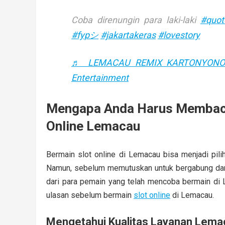
Coba direnungin para laki-laki
#quot
#fypシ
#jakartakeras
#lovestory
♬ LEMACAU REMIX KARTONYONO
Entertainment
Mengapa Anda Harus Membaca
Online Lemacau
Bermain slot online di Lemacau bisa menjadi pili
Namun, sebelum memutuskan untuk bergabung dan 
dari para pemain yang telah mencoba bermain di
ulasan sebelum bermain
slot online
di Lemacau.
Mengetahui Kualitas Layanan Lema