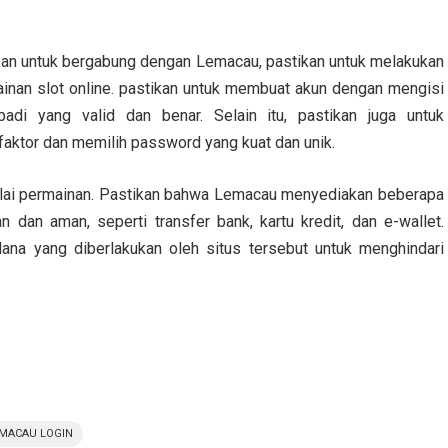
an untuk bergabung dengan Lemacau, pastikan untuk melakukan
nan slot online. pastikan untuk membuat akun dengan mengisi
badi yang valid dan benar. Selain itu, pastikan juga untuk
 faktor dan memilih password yang kuat dan unik.
ulai permainan. Pastikan bahwa Lemacau menyediakan beberapa
dan aman, seperti transfer bank, kartu kredit, dan e-wallet.
dana yang diberlakukan oleh situs tersebut untuk menghindari
MACAU LOGIN