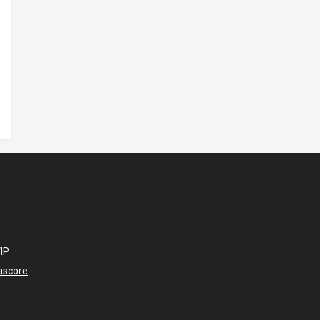
IP
score