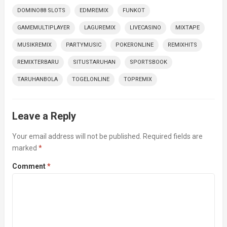
DOMINO88 SLOTS
EDMREMIX
FUNKOT
GAMEMULTIPLAYER
LAGUREMIX
LIVECASINO
MIXTAPE
MUSIKREMIX
PARTYMUSIC
POKERONLINE
REMIXHITS
REMIXTERBARU
SITUSTARUHAN
SPORTSBOOK
TARUHANBOLA
TOGELONLINE
TOPREMIX
Leave a Reply
Your email address will not be published.
Required fields are
marked
*
Comment
*