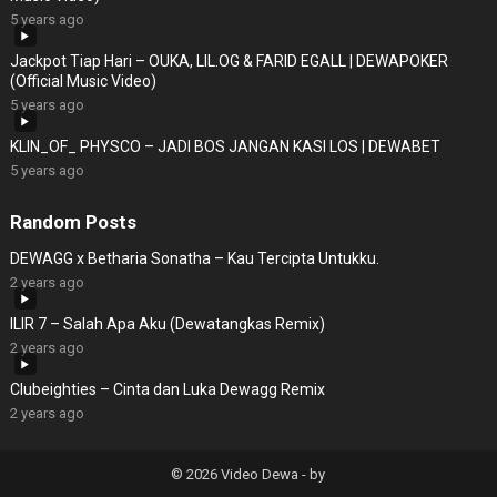
5 years ago
Jackpot Tiap Hari – OUKA, LIL.OG & FARID EGALL | DEWAPOKER
(Official Music Video)
5 years ago
KLIN_OF_ PHYSCO – JADI BOS JANGAN KASI LOS | DEWABET
5 years ago
Random Posts
DEWAGG x Betharia Sonatha – Kau Tercipta Untukku.
2 years ago
ILIR 7 – Salah Apa Aku (Dewatangkas Remix)
2 years ago
Clubeighties – Cinta dan Luka Dewagg Remix
2 years ago
© 2026 Video Dewa -
by