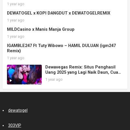
1 year ago
DEWATOGEL x KOPI DANGDUT x DEWATOGELREMIX
1 year ago
MILDCasino x Manis Manja Group
1 year ago
IGAMBLE247 Ft Tuty Wibowo – HAMIL DULUAN (igm247
Remix)
1 year ago
Dewavegas Remix: Situs Penghasil
Uang 2025 yang Lagi Naik Daun, Cuan
Beneran?
1 year ago
dewatogel
303VIP