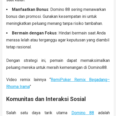
Manfaatkan Bonus
: Domino 88 sering menawarkan
bonus dan promosi. Gunakan kesempatan ini untuk
meningkatkan peluang menang tanpa risiko tambahan.
Bermain dengan Fokus
: Hindari bermain saat Anda
merasa lelah atau terganggu agar keputusan yang diambil
tetap rasional.
Dengan strategi ini, pemain dapat memaksimalkan
peluang mereka untuk meraih kemenangan di Domino88.
Video remix lainnya “
RemiPoker Remix Begadang–
Rhoma Irama
”
Komunitas dan Interaksi Sosial
Salah satu daya tarik utama
Domino 88
adalah