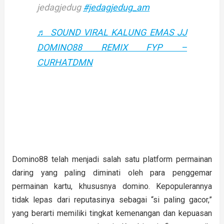
jedagjedug
#jedagjedug_am
♬ SOUND VIRAL KALUNG EMAS JJ
DOMINO88 REMIX FYP –
CURHATDMN
Domino88 telah menjadi salah satu platform permainan
daring yang paling diminati oleh para penggemar
permainan kartu, khususnya domino. Kepopulerannya
tidak lepas dari reputasinya sebagai “si paling gacor,”
yang berarti memiliki tingkat kemenangan dan kepuasan