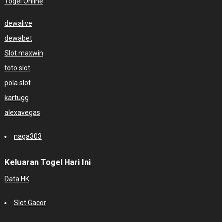
Togel Online
dewalive
dewabet
Slot maxwin
toto slot
pola slot
kartugg
alexavegas
naga303
Keluaran Togel Hari Ini
Data HK
Slot Gacor