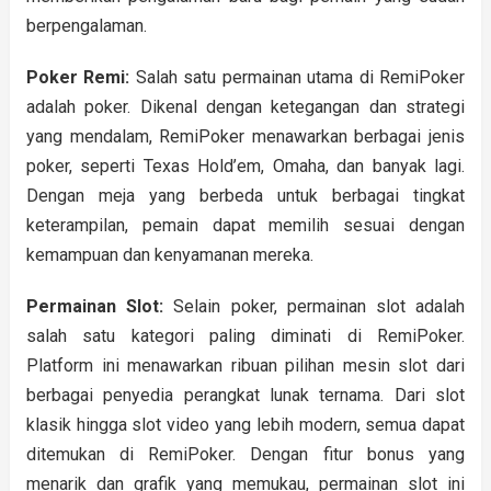
berpengalaman.
Poker Remi:
Salah satu permainan utama di RemiPoker
adalah poker. Dikenal dengan ketegangan dan strategi
yang mendalam, RemiPoker menawarkan berbagai jenis
poker, seperti Texas Hold’em, Omaha, dan banyak lagi.
Dengan meja yang berbeda untuk berbagai tingkat
keterampilan, pemain dapat memilih sesuai dengan
kemampuan dan kenyamanan mereka.
Permainan Slot:
Selain poker, permainan slot adalah
salah satu kategori paling diminati di RemiPoker.
Platform ini menawarkan ribuan pilihan mesin slot dari
berbagai penyedia perangkat lunak ternama. Dari slot
klasik hingga slot video yang lebih modern, semua dapat
ditemukan di RemiPoker. Dengan fitur bonus yang
menarik dan grafik yang memukau, permainan slot ini