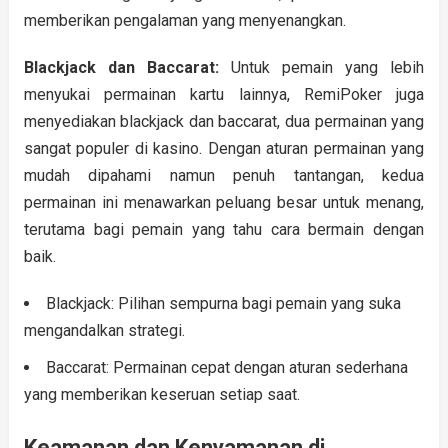
memberikan pengalaman yang menyenangkan.
Blackjack dan Baccarat:
Untuk pemain yang lebih
menyukai permainan kartu lainnya, RemiPoker juga
menyediakan blackjack dan baccarat, dua permainan yang
sangat populer di kasino. Dengan aturan permainan yang
mudah dipahami namun penuh tantangan, kedua
permainan ini menawarkan peluang besar untuk menang,
terutama bagi pemain yang tahu cara bermain dengan
baik.
Blackjack: Pilihan sempurna bagi pemain yang suka
mengandalkan strategi.
Baccarat: Permainan cepat dengan aturan sederhana
yang memberikan keseruan setiap saat.
Keamanan dan Kenyamanan di