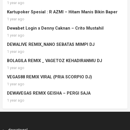
1 year ago
Kartupoker Spesial : R AZMI – Hitam Manis Bikin Baper
1 year ago
Dewabet Login x Denny Caknan – Crito Mustahil
1 year ago
DEWALIVE REMIX_NANO SEBATAS MIMPI DJ
1 year ago
BOLAGILA REMIX _ VAGETOZ KEHADIRANMU DJ
1 year ago
VEGAS88 REMIX VIRAL (PRIA SCORPIO DJ)
1 year ago
DEWAVEGAS REMIX GEISHA – PERGI SAJA
1 year ago
dewatogel