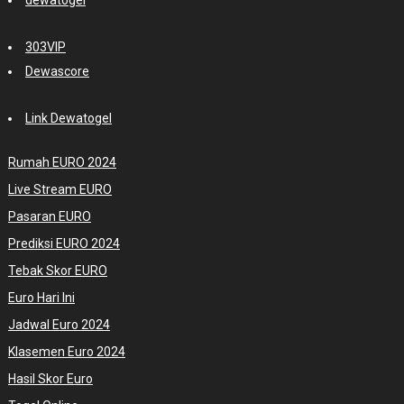
303VIP
Dewascore
Link Dewatogel
Rumah EURO 2024
Live Stream EURO
Pasaran EURO
Prediksi EURO 2024
Tebak Skor EURO
Euro Hari Ini
Jadwal Euro 2024
Klasemen Euro 2024
Hasil Skor Euro