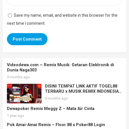
Save my name, email, and website in this browser for the
next time I comment.
Videodewa.com ~ Remix Musik: Getaran Elektronik di
Dunia Naga303
9 months ago
DISINI TEMPAT LINK AKTIF TOGEL88
TERBARU x MUSIK REMIX INDONESIA
VOL.9.2
9 months ago
Dewapoker Remix Meggy Z – Mata Air Cinta
1 year ago
Pok Amai-Amai Remix – Floor 88 x Poker88 Login