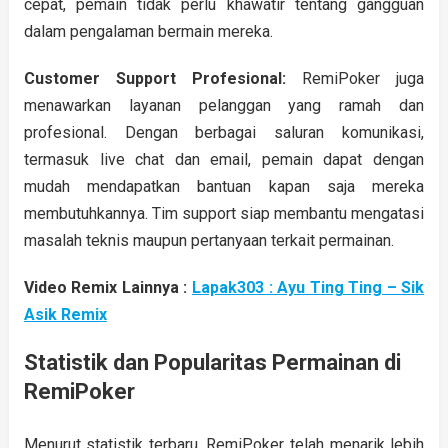
cepat, pemain tidak perlu khawatir tentang gangguan
dalam pengalaman bermain mereka.
Customer Support Profesional:
RemiPoker juga
menawarkan layanan pelanggan yang ramah dan
profesional. Dengan berbagai saluran komunikasi,
termasuk live chat dan email, pemain dapat dengan
mudah mendapatkan bantuan kapan saja mereka
membutuhkannya. Tim support siap membantu mengatasi
masalah teknis maupun pertanyaan terkait permainan.
Video Remix Lainnya :
Lapak303 : Ayu Ting Ting – Sik
Asik Remix
Statistik dan Popularitas Permainan di
RemiPoker
Menurut statistik terbaru, RemiPoker telah menarik lebih