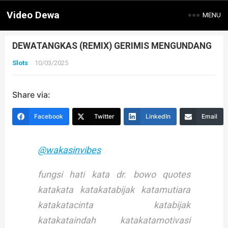
Video Dewa
MENU
DEWATANGKAS (REMIX) GERIMIS MENGUNDANG
Slots
10/03/2025
Share via:
Facebook
Twitter
LinkedIn
Email
@wakasinvibes
fungsi hati kata dr. bowo quotes
katakata katakatabijak katamutiara
katakatacinta katabijak
katakataindah katakatamotivasi