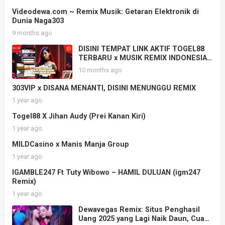
Videodewa.com ~ Remix Musik: Getaran Elektronik di
Dunia Naga303
9 months ago
DISINI TEMPAT LINK AKTIF TOGEL88
TERBARU x MUSIK REMIX INDONESIA
VOL.9.2
10 months ago
303VIP x DISANA MENANTI, DISINI MENUNGGU REMIX
1 year ago
Togel88 X Jihan Audy (Prei Kanan Kiri)
1 year ago
MILDCasino x Manis Manja Group
1 year ago
IGAMBLE247 Ft Tuty Wibowo – HAMIL DULUAN (igm247
Remix)
1 year ago
Dewavegas Remix: Situs Penghasil
Uang 2025 yang Lagi Naik Daun, Cuan