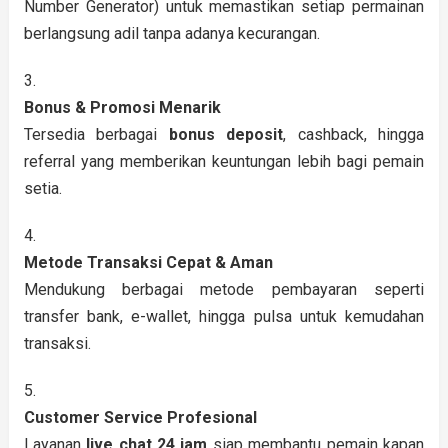
Number Generator) untuk memastikan setiap permainan
berlangsung adil tanpa adanya kecurangan.
Bonus & Promosi Menarik
Tersedia berbagai
bonus deposit
, cashback, hingga
referral yang memberikan keuntungan lebih bagi pemain
setia.
Metode Transaksi Cepat & Aman
Mendukung berbagai metode pembayaran seperti
transfer bank, e-wallet, hingga pulsa untuk kemudahan
transaksi.
Customer Service Profesional
Layanan
live chat 24 jam
siap membantu pemain kapan