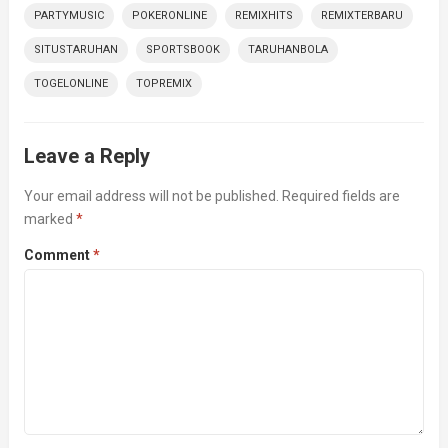
PARTYMUSIC
POKERONLINE
REMIXHITS
REMIXTERBARU
SITUSTARUHAN
SPORTSBOOK
TARUHANBOLA
TOGELONLINE
TOPREMIX
Leave a Reply
Your email address will not be published.
Required fields are
marked
*
Comment
*