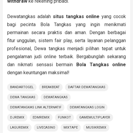
withdraw
ke rekening pribadi.
Dewatangkas adalah
situs tangkas online
yang cocok
bagi pecinta Bola Tangkas yang ingin menikmati
permainan secara praktis dan aman. Dengan berbagai
fitur unggulan, sistem fair play, serta layanan pelanggan
profesional, Dewa tangkas menjadi pilihan tepat untuk
pengalaman judi online terbaik. Bergabunglah sekarang
dan nikmati sensasi bermain
Bola Tangkas online
dengan keuntungan maksimal!
BANDARTOGEL
BREAKBEAT
DAFTAR DEWATANGKAS
DEWA TANGKAS
DEWATANGKAS
DEWATANGKAS LINK ALTERNATIF
DEWATANGKAS LOGIN
DJREMIX
EDMREMIX
FUNKOT
GAMEMULTIPLAYER
LAGUREMIX
LIVECASINO
MIXTAPE
MUSIKREMIX