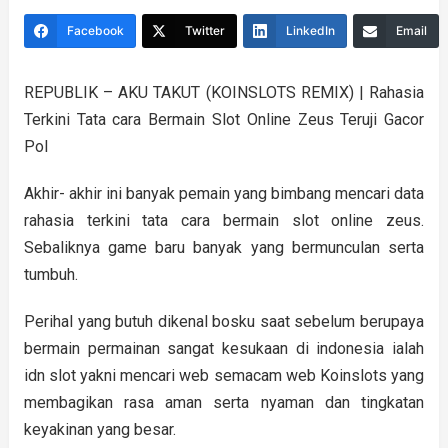
Facebook
Twitter
LinkedIn
Email
REPUBLIK – AKU TAKUT (KOINSLOTS REMIX) | Rahasia
Terkini Tata cara Bermain Slot Online Zeus Teruji Gacor
Pol
Akhir- akhir ini banyak pemain yang bimbang mencari data
rahasia terkini tata cara bermain slot online zeus.
Sebaliknya game baru banyak yang bermunculan serta
tumbuh.
Perihal yang butuh dikenal bosku saat sebelum berupaya
bermain permainan sangat kesukaan di indonesia ialah
idn slot yakni mencari web semacam web Koinslots yang
membagikan rasa aman serta nyaman dan tingkatan
keyakinan yang besar.