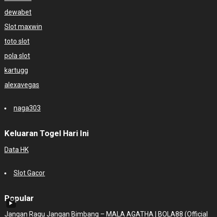
dewabet
Slot maxwin
toto slot
pola slot
kartugg
alexavegas
naga303
Keluaran Togel Hari Ini
Data HK
Slot Gacor
Popular
Jangan Ragu Jangan Bimbang – MALA AGATHA | BOLA88 (Official