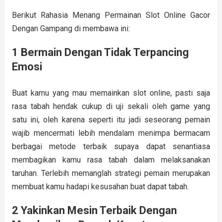
Berikut Rahasia Menang Permainan Slot Online Gacor
Dengan Gampang di membawa ini:
1 Bermain Dengan Tidak Terpancing
Emosi
Buat kamu yang mau memainkan slot online, pasti saja
rasa tabah hendak cukup di uji sekali oleh game yang
satu ini, oleh karena seperti itu jadi seseorang pemain
wajib mencermati lebih mendalam menimpa bermacam
berbagai metode terbaik supaya dapat senantiasa
membagikan kamu rasa tabah dalam melaksanakan
taruhan. Terlebih memanglah strategi pemain merupakan
membuat kamu hadapi kesusahan buat dapat tabah.
2 Yakinkan Mesin Terbaik Dengan