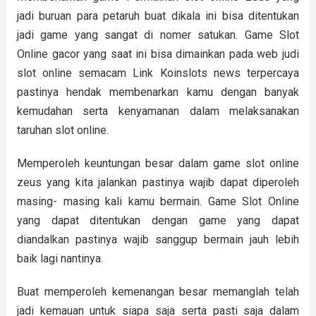
jadi buruan para petaruh buat dikala ini bisa ditentukan
jadi game yang sangat di nomer satukan. Game Slot
Online gacor yang saat ini bisa dimainkan pada web judi
slot online semacam Link Koinslots news terpercaya
pastinya hendak membenarkan kamu dengan banyak
kemudahan serta kenyamanan dalam melaksanakan
taruhan slot online.
Memperoleh keuntungan besar dalam game slot online
zeus yang kita jalankan pastinya wajib dapat diperoleh
masing- masing kali kamu bermain. Game Slot Online
yang dapat ditentukan dengan game yang dapat
diandalkan pastinya wajib sanggup bermain jauh lebih
baik lagi nantinya.
Buat memperoleh kemenangan besar memanglah telah
jadi kemauan untuk siapa saja serta pasti saja dalam