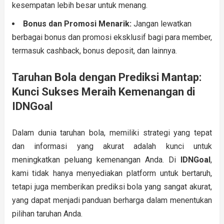
kesempatan lebih besar untuk menang.
Bonus dan Promosi Menarik:
Jangan lewatkan
berbagai bonus dan promosi eksklusif bagi para member,
termasuk cashback, bonus deposit, dan lainnya.
Taruhan Bola dengan Prediksi Mantap:
Kunci Sukses Meraih Kemenangan di
IDNGoal
Dalam dunia taruhan bola, memiliki strategi yang tepat
dan informasi yang akurat adalah kunci untuk
meningkatkan peluang kemenangan Anda. Di
IDNGoal
,
kami tidak hanya menyediakan platform untuk bertaruh,
tetapi juga memberikan prediksi bola yang sangat akurat,
yang dapat menjadi panduan berharga dalam menentukan
pilihan taruhan Anda.