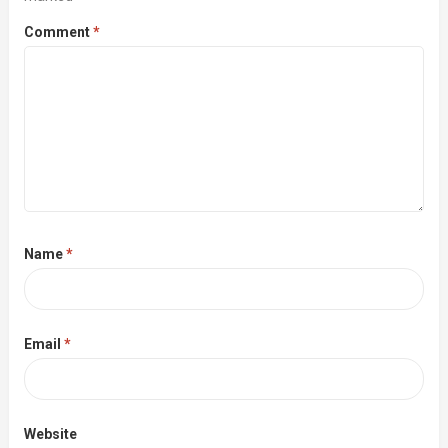
Comment
*
Name
*
Email
*
Website