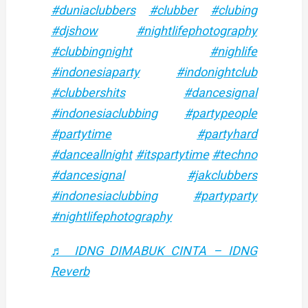
#duniaclubbers
#clubber
#clubing
#djshow
#nightlifephotography
#clubbingnight
#nighlife
#indonesiaparty
#indonightclub
#clubbershits
#dancesignal
#indonesiaclubbing
#partypeople
#partytime
#partyhard
#danceallnight
#itspartytime
#techno
#dancesignal
#jakclubbers
#indonesiaclubbing
#partyparty
#nightlifephotography
♬ IDNG DIMABUK CINTA – IDNG
Reverb