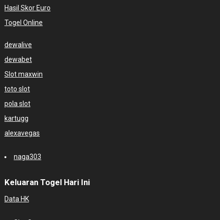
Hasil Skor Euro
Togel Online
dewalive
dewabet
Slot maxwin
toto slot
pola slot
kartugg
alexavegas
naga303
Keluaran Togel Hari Ini
Data HK