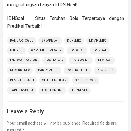
menguntungkan hanya di IDN Goal!
IDNGoal – Situs Taruhan Bola Terpercaya dengan
Prediksi Terbaik!
BANDARTOGEL
BREAKBEAT
DJREMIX
EDMREMIX
FUNKOT
GAMEMULTIPLAYER
IDN GOAL
IDNGOAL
IDNGOAL DAFTAR
LAGUREMIX
LIVECASINO
MIXTAPE
MUSIKREMIX
PARTYMUSIC
POKERONLINE
REMIXHITS
REMIXTERBARU
SITUSTARUHAN
SPORTSBOOK
TARUHANBOLA
TOGELONLINE
TOPREMIX
Leave a Reply
Your email address will not be published.
Required fields are
marked
*