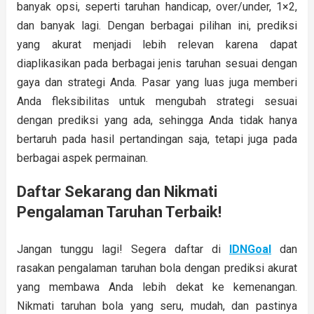
banyak opsi, seperti taruhan handicap, over/under, 1×2,
dan banyak lagi. Dengan berbagai pilihan ini, prediksi
yang akurat menjadi lebih relevan karena dapat
diaplikasikan pada berbagai jenis taruhan sesuai dengan
gaya dan strategi Anda. Pasar yang luas juga memberi
Anda fleksibilitas untuk mengubah strategi sesuai
dengan prediksi yang ada, sehingga Anda tidak hanya
bertaruh pada hasil pertandingan saja, tetapi juga pada
berbagai aspek permainan.
Daftar Sekarang dan Nikmati
Pengalaman Taruhan Terbaik!
Jangan tunggu lagi! Segera daftar di
IDNGoal
dan
rasakan pengalaman taruhan bola dengan prediksi akurat
yang membawa Anda lebih dekat ke kemenangan.
Nikmati taruhan bola yang seru, mudah, dan pastinya