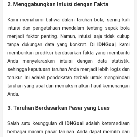
2.
Menggabungkan Intuisi dengan Fakta
Kami memahami bahwa dalam taruhan bola, sering kali
intuisi dan pengetahuan mendalam tentang sepak bola
menjadi faktor penting. Namun, intuisi saja tidak cukup
tanpa dukungan data yang konkret. Di
IDNGoal
, kami
memberikan prediksi berdasarkan fakta yang membantu
Anda menyelaraskan intuisi dengan data statistik,
sehingga keputusan taruhan Anda menjadi lebih logis dan
terukur. Ini adalah pendekatan terbaik untuk menghindari
taruhan yang asal dan memaksimalkan hasil kemenangan
Anda.
3.
Taruhan Berdasarkan Pasar yang Luas
Salah satu keunggulan di
IDNGoal
adalah ketersediaan
berbagai macam pasar taruhan. Anda dapat memilih dari