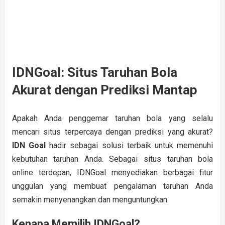
IDNGoal: Situs Taruhan Bola
Akurat dengan Prediksi Mantap
Apakah Anda penggemar taruhan bola yang selalu
mencari situs terpercaya dengan prediksi yang akurat?
IDN Goal
hadir sebagai solusi terbaik untuk memenuhi
kebutuhan taruhan Anda. Sebagai situs taruhan bola
online terdepan, IDNGoal menyediakan berbagai fitur
unggulan yang membuat pengalaman taruhan Anda
semakin menyenangkan dan menguntungkan.
Kenapa Memilih IDNGoal?