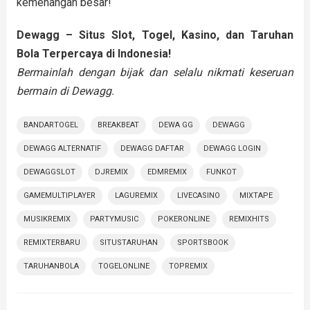
kemenangan besar!
Dewagg – Situs Slot, Togel, Kasino, dan Taruhan
Bola Terpercaya di Indonesia!
Bermainlah dengan bijak dan selalu nikmati keseruan
bermain di Dewagg.
BANDARTOGEL
BREAKBEAT
DEWA GG
DEWAGG
DEWAGG ALTERNATIF
DEWAGG DAFTAR
DEWAGG LOGIN
DEWAGGSLOT
DJREMIX
EDMREMIX
FUNKOT
GAMEMULTIPLAYER
LAGUREMIX
LIVECASINO
MIXTAPE
MUSIKREMIX
PARTYMUSIC
POKERONLINE
REMIXHITS
REMIXTERBARU
SITUSTARUHAN
SPORTSBOOK
TARUHANBOLA
TOGELONLINE
TOPREMIX