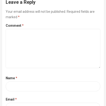
Leave a Reply
Your email address will not be published.
Required fields are
marked
*
Comment
*
Name
*
Email
*