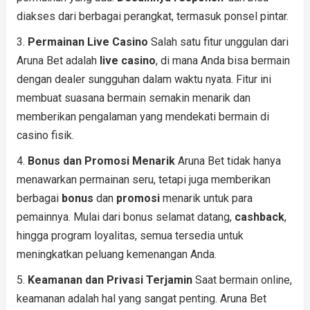
diakses dari berbagai perangkat, termasuk ponsel pintar.
Permainan Live Casino
Salah satu fitur unggulan dari
Aruna Bet adalah
live casino
, di mana Anda bisa bermain
dengan dealer sungguhan dalam waktu nyata. Fitur ini
membuat suasana bermain semakin menarik dan
memberikan pengalaman yang mendekati bermain di
casino fisik.
Bonus dan Promosi Menarik
Aruna Bet tidak hanya
menawarkan permainan seru, tetapi juga memberikan
berbagai
bonus
dan
promosi
menarik untuk para
pemainnya. Mulai dari bonus selamat datang,
cashback
,
hingga program loyalitas, semua tersedia untuk
meningkatkan peluang kemenangan Anda.
Keamanan dan Privasi Terjamin
Saat bermain online,
keamanan adalah hal yang sangat penting. Aruna Bet