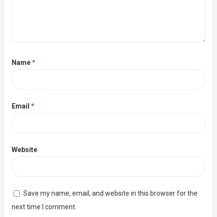
Name
*
Email
*
Website
Save my name, email, and website in this browser for the
next time I comment.