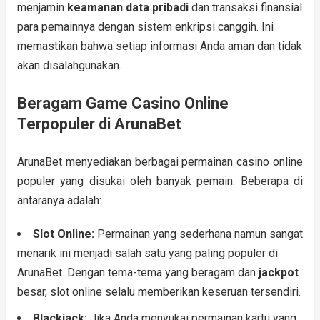
menjamin
keamanan data pribadi
dan transaksi finansial
para pemainnya dengan sistem enkripsi canggih. Ini
memastikan bahwa setiap informasi Anda aman dan tidak
akan disalahgunakan.
Beragam Game Casino Online
Terpopuler di ArunaBet
ArunaBet menyediakan berbagai permainan casino online
populer yang disukai oleh banyak pemain. Beberapa di
antaranya adalah:
Slot Online:
Permainan yang sederhana namun sangat
menarik ini menjadi salah satu yang paling populer di
ArunaBet. Dengan tema-tema yang beragam dan
jackpot
besar, slot online selalu memberikan keseruan tersendiri.
Blackjack:
Jika Anda menyukai permainan kartu yang