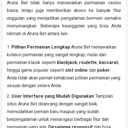
Aruna Bet tidak hanya menawarkan permainan casino
biasa, tetapi juga memberikan akses ke banyak fitur
unggulan yang menjadikan pengalaman bermain semakin
menyenangkan. Beberapa keunggulan yang bisa Anda
nikmati di Aruna Bet antara lain:
Pilihan Permainan Lengkap
Aruna Bet menawarkan
koleksi permainan yang sangat lengkap, mulai dari
permainan klasik seperti
blackjack
,
roulette
,
baccarat
,
hingga game populer seperti
slot online
dan
poker
.
Anda tidak akan pernah kehabisan pilihan permainan yang
sesuai dengan selera Anda.
User Interface yang Mudah Digunakan
Tampilan
situs Aruna Bet dirancang dengan sangat baik,
memudahkan pemain baru maupun yang sudah
berpengalaman untuk menavigasi berbagai fitur dan
permainan yang ada.
Desainnya responsif
dan bisa