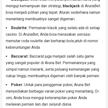
menguji kemampuan dan strategi,
blackjack
di ArunaBet
bisa menjadi pilihan yang tepat. Aturan sederhana namun
menantang membuatnya sangat digemari.
Roulette:
Permainan klasik yang selalu ada di setiap
casino. Di ArunaBet, Anda bisa merasakan sensasi
memutar roda roulette dan berharap bola jatuh di nomor
keberuntungan Anda.
Baccarat:
Baccarat juga menjadi salah satu game
yang sangat populer di Aruna Bet. Permainannya yang
simpel namun menarik, serta peluang kemenangan yang
cukup tinggi, membuatnya digemari oleh banyak pemain.
Poker:
Untuk para penggemar poker, Aruna Bet
menyediakan berbagai varian poker yang menantang. Di
sini, Anda bisa menguji keterampilan poker Anda
melawan pemain lain dari seluruh dunia.