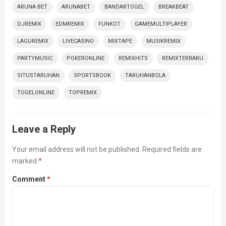
ARUNA BET
ARUNABET
BANDARTOGEL
BREAKBEAT
DJREMIX
EDMREMIX
FUNKOT
GAMEMULTIPLAYER
LAGUREMIX
LIVECASINO
MIXTAPE
MUSIKREMIX
PARTYMUSIC
POKERONLINE
REMIXHITS
REMIXTERBARU
SITUSTARUHAN
SPORTSBOOK
TARUHANBOLA
TOGELONLINE
TOPREMIX
Leave a Reply
Your email address will not be published.
Required fields are
marked
*
Comment
*