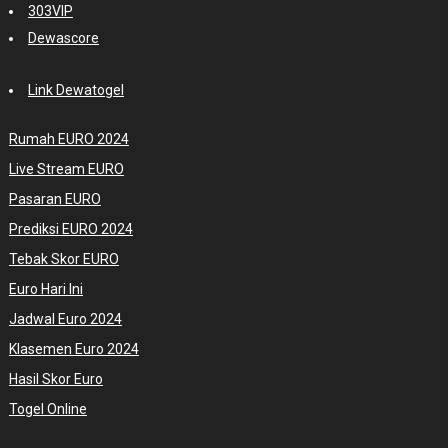
303VIP
Dewascore
Link Dewatogel
Rumah EURO 2024
Live Stream EURO
Pasaran EURO
Prediksi EURO 2024
Tebak Skor EURO
Euro Hari Ini
Jadwal Euro 2024
Klasemen Euro 2024
Hasil Skor Euro
Togel Online