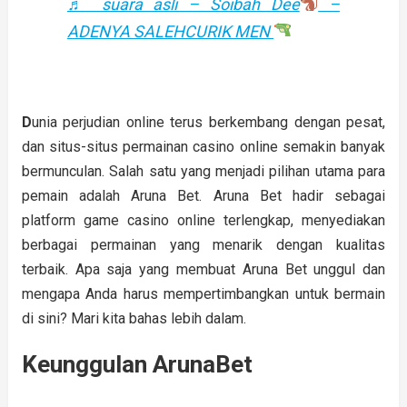
♬ suara asli – Soibah Dee
–
ADENYA SALEHCURIK MEN
D
unia perjudian online terus berkembang dengan pesat,
dan situs-situs permainan casino online semakin banyak
bermunculan. Salah satu yang menjadi pilihan utama para
pemain adalah Aruna Bet. Aruna Bet hadir sebagai
platform game casino online terlengkap, menyediakan
berbagai permainan yang menarik dengan kualitas
terbaik. Apa saja yang membuat Aruna Bet unggul dan
mengapa Anda harus mempertimbangkan untuk bermain
di sini? Mari kita bahas lebih dalam.
Keunggulan ArunaBet