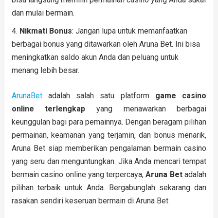
dan mulai bermain.
Nikmati Bonus
: Jangan lupa untuk memanfaatkan
berbagai bonus yang ditawarkan oleh Aruna Bet. Ini bisa
meningkatkan saldo akun Anda dan peluang untuk
menang lebih besar.
ArunaBet
adalah salah satu platform
game casino
online terlengkap
yang menawarkan berbagai
keunggulan bagi para pemainnya. Dengan beragam pilihan
permainan, keamanan yang terjamin, dan bonus menarik,
Aruna Bet siap memberikan pengalaman bermain casino
yang seru dan menguntungkan. Jika Anda mencari tempat
bermain casino online yang terpercaya,
Aruna Bet
adalah
pilihan terbaik untuk Anda. Bergabunglah sekarang dan
rasakan sendiri keseruan bermain di Aruna Bet