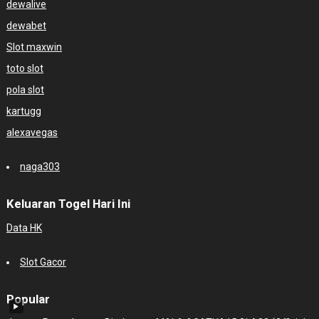
dewalive
dewabet
Slot maxwin
toto slot
pola slot
kartugg
alexavegas
naga303
Keluaran Togel Hari Ini
Data HK
Slot Gacor
Popular