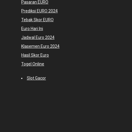
Pasaran EURO
Prediksi EURO 2024
Tebak Skor EURO
Euro Hari Ini
Jadwal Euro 2024
Klasemen Euro 2024
Hasil Skor Euro
Togel Online
Slot Gacor