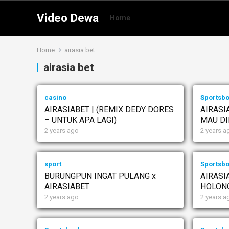
Video Dewa
Home
Home
airasia bet
airasia bet
casino
Sportsb
AIRASIABET | (REMIX DEDY DORES
AIRASI
– UNTUK APA LAGI)
MAU D
2 years ago
2 years a
sport
Sportsb
BURUNGPUN INGAT PULANG x
AIRASI
AIRASIABET
HOLON
2 years ago
2 years a