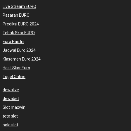
Live Stream EURO
Pasaran EURO
Prediksi EURO 2024
Tebak Skor EURO
Euro Hari Ini
Jadwal Euro 2024
Klasemen Euro 2024
Hasil Skor Euro
Togel Online
dewalive
dewabet
Slot maxwin
toto slot
pola slot