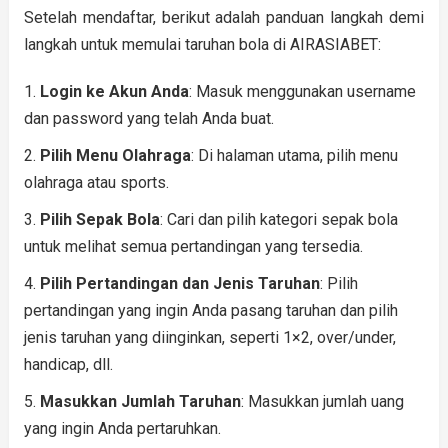
Setelah mendaftar, berikut adalah panduan langkah demi
langkah untuk memulai taruhan bola di AIRASIABET:
Login ke Akun Anda
: Masuk menggunakan username
dan password yang telah Anda buat.
Pilih Menu Olahraga
: Di halaman utama, pilih menu
olahraga atau sports.
Pilih Sepak Bola
: Cari dan pilih kategori sepak bola
untuk melihat semua pertandingan yang tersedia.
Pilih Pertandingan dan Jenis Taruhan
: Pilih
pertandingan yang ingin Anda pasang taruhan dan pilih
jenis taruhan yang diinginkan, seperti 1×2, over/under,
handicap, dll.
Masukkan Jumlah Taruhan
: Masukkan jumlah uang
yang ingin Anda pertaruhkan.