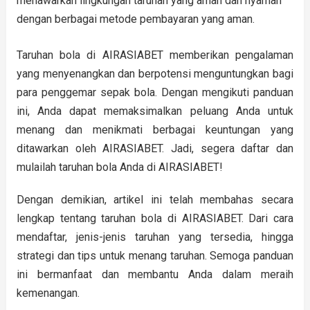
menawarkan lingkungan taruhan yang aman dan nyaman
dengan berbagai metode pembayaran yang aman.
Taruhan bola di AIRASIABET memberikan pengalaman
yang menyenangkan dan berpotensi menguntungkan bagi
para penggemar sepak bola. Dengan mengikuti panduan
ini, Anda dapat memaksimalkan peluang Anda untuk
menang dan menikmati berbagai keuntungan yang
ditawarkan oleh AIRASIABET. Jadi, segera daftar dan
mulailah taruhan bola Anda di AIRASIABET!
Dengan demikian, artikel ini telah membahas secara
lengkap tentang taruhan bola di AIRASIABET. Dari cara
mendaftar, jenis-jenis taruhan yang tersedia, hingga
strategi dan tips untuk menang taruhan. Semoga panduan
ini bermanfaat dan membantu Anda dalam meraih
kemenangan.