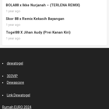
BOLA88 x Ikke Nurjanah – (TERLENA REMIX)
1 year ago
Skor 88 x Remix Kekasih Bayangan
1 year ago
Togel88 X Jihan Audy (Prei Kanan Kiri)
1 year ago
dewatogel
303VIP
Dewascore
Link Dewatogel
Rumah EURO 2024