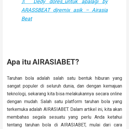
♬ Dedy dores_untuk apalagi by
ARASSBEAT djremix asik – Airasia
Beat
Apa itu AIRASIABET?
Taruhan bola adalah salah satu bentuk hiburan yang
sangat populer di seluruh dunia, dan dengan kemajuan
teknologi, sekarang kita bisa melakukannya secara online
dengan mudah. Salah satu platform taruhan bola yang
terkemuka adalah AIRASIABET. Dalam artikel ini, kita akan
membahas segala sesuatu yang perlu Anda ketahui
tentang taruhan bola di AIRASIABET, mulai dari cara