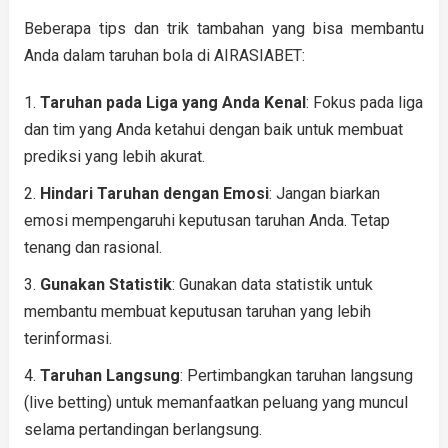
Beberapa tips dan trik tambahan yang bisa membantu
Anda dalam taruhan bola di AIRASIABET:
Taruhan pada Liga yang Anda Kenal
: Fokus pada liga
dan tim yang Anda ketahui dengan baik untuk membuat
prediksi yang lebih akurat.
Hindari Taruhan dengan Emosi
: Jangan biarkan
emosi mempengaruhi keputusan taruhan Anda. Tetap
tenang dan rasional.
Gunakan Statistik
: Gunakan data statistik untuk
membantu membuat keputusan taruhan yang lebih
terinformasi.
Taruhan Langsung
: Pertimbangkan taruhan langsung
(live betting) untuk memanfaatkan peluang yang muncul
selama pertandingan berlangsung.