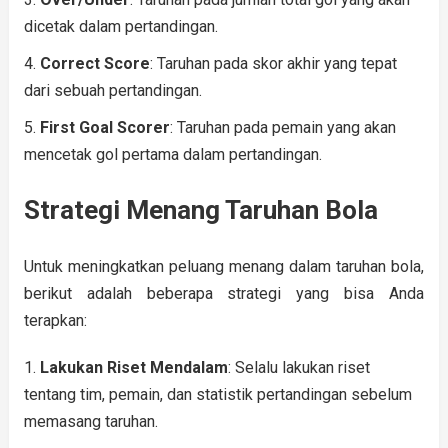
dicetak dalam pertandingan.
Correct Score
: Taruhan pada skor akhir yang tepat
dari sebuah pertandingan.
First Goal Scorer
: Taruhan pada pemain yang akan
mencetak gol pertama dalam pertandingan.
Strategi Menang Taruhan Bola
Untuk meningkatkan peluang menang dalam taruhan bola,
berikut adalah beberapa strategi yang bisa Anda
terapkan:
Lakukan Riset Mendalam
: Selalu lakukan riset
tentang tim, pemain, dan statistik pertandingan sebelum
memasang taruhan.