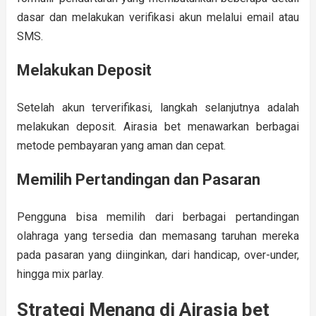
dasar dan melakukan verifikasi akun melalui email atau
SMS.
Melakukan Deposit
Setelah akun terverifikasi, langkah selanjutnya adalah
melakukan deposit. Airasia bet menawarkan berbagai
metode pembayaran yang aman dan cepat.
Memilih Pertandingan dan Pasaran
Pengguna bisa memilih dari berbagai pertandingan
olahraga yang tersedia dan memasang taruhan mereka
pada pasaran yang diinginkan, dari handicap, over-under,
hingga mix parlay.
Strategi Menang di Airasia bet