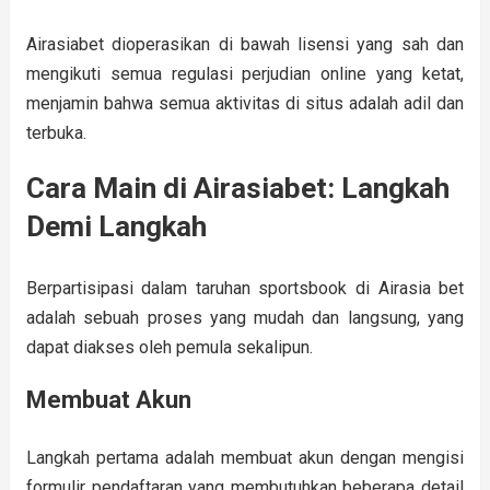
Airasiabet dioperasikan di bawah lisensi yang sah dan
mengikuti semua regulasi perjudian online yang ketat,
menjamin bahwa semua aktivitas di situs adalah adil dan
terbuka.
Cara Main di Airasiabet: Langkah
Demi Langkah
Berpartisipasi dalam taruhan sportsbook di Airasia bet
adalah sebuah proses yang mudah dan langsung, yang
dapat diakses oleh pemula sekalipun.
Membuat Akun
Langkah pertama adalah membuat akun dengan mengisi
formulir pendaftaran yang membutuhkan beberapa detail