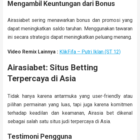
Mengambil Keuntungan dari Bonus
Airasiabet sering menawarkan bonus dan promosi yang
dapat meningkatkan saldo taruhan. Menggunakan tawaran
ini secara strategis dapat meningkatkan peluang menang.
Video Remix Lainnya :
KlikFifa – Putri Iklan (ST 12)
Airasiabet: Situs Betting
Terpercaya di Asia
Tidak hanya karena antarmuka yang user-friendly atau
pilihan permainan yang luas, tapi juga karena komitmen
terhadap keadilan dan keamanan, Airasia bet dikenal
sebagai salah satu situs judi terpercaya di Asia.
Testimoni Pengguna