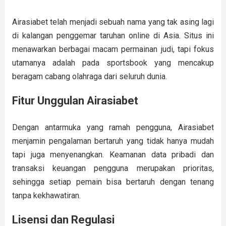
Airasiabet telah menjadi sebuah nama yang tak asing lagi
di kalangan penggemar taruhan online di Asia. Situs ini
menawarkan berbagai macam permainan judi, tapi fokus
utamanya adalah pada sportsbook yang mencakup
beragam cabang olahraga dari seluruh dunia.
Fitur Unggulan Airasiabet
Dengan antarmuka yang ramah pengguna, Airasiabet
menjamin pengalaman bertaruh yang tidak hanya mudah
tapi juga menyenangkan. Keamanan data pribadi dan
transaksi keuangan pengguna merupakan prioritas,
sehingga setiap pemain bisa bertaruh dengan tenang
tanpa kekhawatiran.
Lisensi dan Regulasi