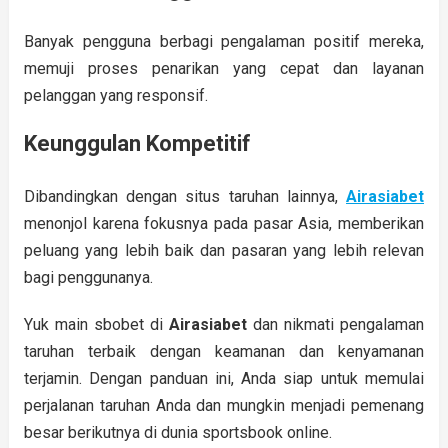
Banyak pengguna berbagi pengalaman positif mereka,
memuji proses penarikan yang cepat dan layanan
pelanggan yang responsif.
Keunggulan Kompetitif
Dibandingkan dengan situs taruhan lainnya,
Airasiabet
menonjol karena fokusnya pada pasar Asia, memberikan
peluang yang lebih baik dan pasaran yang lebih relevan
bagi penggunanya.
Yuk main sbobet di
Airasiabet
dan nikmati pengalaman
taruhan terbaik dengan keamanan dan kenyamanan
terjamin. Dengan panduan ini, Anda siap untuk memulai
perjalanan taruhan Anda dan mungkin menjadi pemenang
besar berikutnya di dunia sportsbook online.