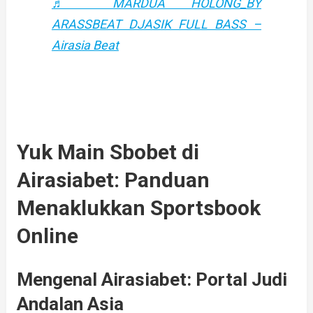
♬ MARDUA HOLONG_BY
ARASSBEAT DJASIK FULL BASS –
Airasia Beat
Yuk Main Sbobet di
Airasiabet: Panduan
Menaklukkan Sportsbook
Online
Mengenal Airasiabet: Portal Judi
Andalan Asia