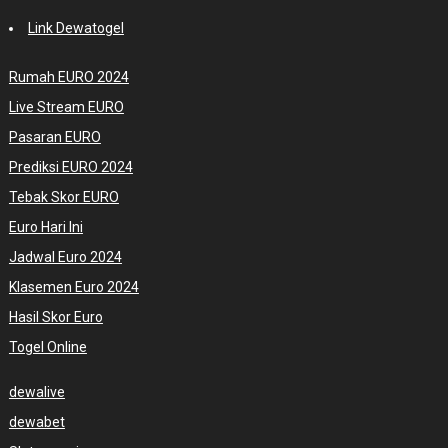
Link Dewatogel
Rumah EURO 2024
Live Stream EURO
Pasaran EURO
Prediksi EURO 2024
Tebak Skor EURO
Euro Hari Ini
Jadwal Euro 2024
Klasemen Euro 2024
Hasil Skor Euro
Togel Online
dewalive
dewabet