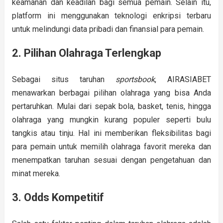
keamanan dan keadilan bagi semua pemain. Selain itu,
platform ini menggunakan teknologi enkripsi terbaru
untuk melindungi data pribadi dan finansial para pemain.
2.
Pilihan Olahraga Terlengkap
Sebagai situs taruhan
sportsbook
, AIRASIABET
menawarkan berbagai pilihan olahraga yang bisa Anda
pertaruhkan. Mulai dari sepak bola, basket, tenis, hingga
olahraga yang mungkin kurang populer seperti bulu
tangkis atau tinju. Hal ini memberikan fleksibilitas bagi
para pemain untuk memilih olahraga favorit mereka dan
menempatkan taruhan sesuai dengan pengetahuan dan
minat mereka.
3.
Odds Kompetitif