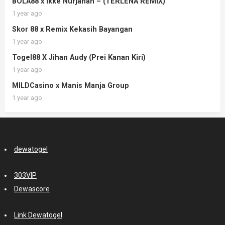
BOLA88 x Ikke Nurjanah – (TERLENA REMIX)
1 year ago
Skor 88 x Remix Kekasih Bayangan
1 year ago
Togel88 X Jihan Audy (Prei Kanan Kiri)
1 year ago
MILDCasino x Manis Manja Group
1 year ago
dewatogel
303VIP
Dewascore
Link Dewatogel