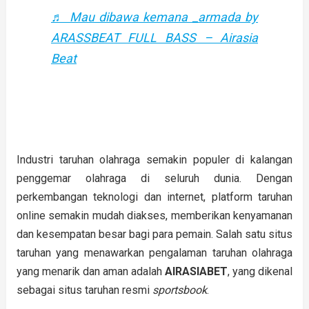
♬ Mau dibawa kemana _armada by
ARASSBEAT FULL BASS – Airasia
Beat
Industri taruhan olahraga semakin populer di kalangan
penggemar olahraga di seluruh dunia. Dengan
perkembangan teknologi dan internet, platform taruhan
online semakin mudah diakses, memberikan kenyamanan
dan kesempatan besar bagi para pemain. Salah satu situs
taruhan yang menawarkan pengalaman taruhan olahraga
yang menarik dan aman adalah
AIRASIABET
, yang dikenal
sebagai situs taruhan resmi
sportsbook
.