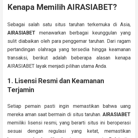
Kenapa Memilih AIRASIABET?
Sebagai salah satu situs taruhan terkemuka di Asia,
AIRASIABET
menawarkan berbagai keunggulan yang
sulit diabaikan oleh para penggemar taruhan. Dari ragam
pertandingan olahraga yang tersedia hingga keamanan
transaksi, berikut adalah beberapa alasan kenapa
AIRASIABET layak menjadi pilihan utama Anda.
1.
Lisensi Resmi dan Keamanan
Terjamin
Setiap pemain pasti ingin memastikan bahwa uang
mereka aman saat bermain di situs taruhan.
AIRASIABET
memiliki lisensi resmi, yang berarti situs ini beroperasi
sesuai dengan regulasi yang ketat, memastikan