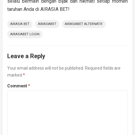
selalu bermain dengan bijak dan nikmati setiap momen
taruhan Anda di AIRASIA BET!
AIRASIA BET
AIRASIABET
AIRASIABET ALTERNATIF
AIRASIABET LOGIN
Leave a Reply
Your email address will not be published.
Required fields are
marked
*
Comment
*