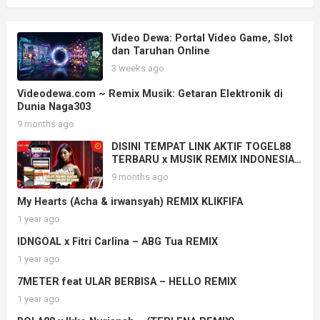
Video Dewa: Portal Video Game, Slot
dan Taruhan Online
3 weeks ago
Videodewa.com ~ Remix Musik: Getaran Elektronik di
Dunia Naga303
9 months ago
DISINI TEMPAT LINK AKTIF TOGEL88
TERBARU x MUSIK REMIX INDONESIA
VOL.9.2
9 months ago
My Hearts (Acha & irwansyah) REMIX KLIKFIFA
1 year ago
IDNGOAL x Fitri Carlina – ABG Tua REMIX
1 year ago
7METER feat ULAR BERBISA – HELLO REMIX
1 year ago