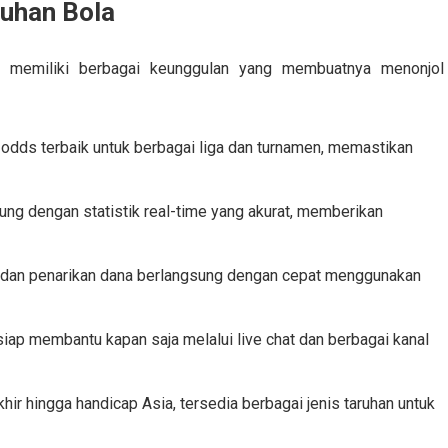
ruhan Bola
fa memiliki berbagai keunggulan yang membuatnya menonjol
odds terbaik untuk berbagai liga dan turnamen, memastikan
ung dengan statistik real-time yang akurat, memberikan
dan penarikan dana berlangsung dengan cepat menggunakan
iap membantu kapan saja melalui live chat dan berbagai kanal
khir hingga handicap Asia, tersedia berbagai jenis taruhan untuk