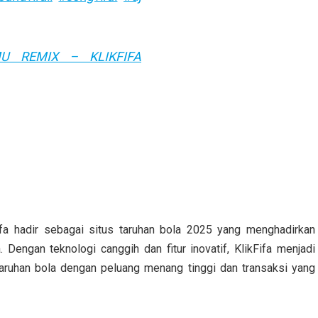
U REMIX – KLIKFIFA
ifa hadir sebagai situs taruhan bola 2025 yang menghadirkan
 Dengan teknologi canggih dan fitur inovatif, KlikFifa menjadi
taruhan bola dengan peluang menang tinggi dan transaksi yang