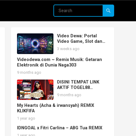
Video Dewa: Portal
Video Game, Slot dan
Taruhan Online
3 weeks ago
Videodewa.com ~ Remix Musik: Getaran
Elektronik di Dunia Naga303
9 months ago
DISINI TEMPAT LINK
AKTIF TOGEL88
TERBARU x MUSIK
9 months ago
REMIX INDONESIA
VOL.9.2
My Hearts (Acha & irwansyah) REMIX
KLIKFIFA
1 year ago
IDNGOAL x Fitri Carlina – ABG Tua REMIX
1 year ago