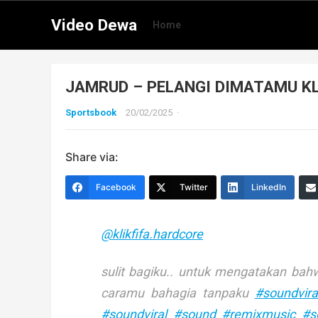
Video Dewa
Home
JAMRUD – PELANGI DIMATAMU KL
Sportsbook
20/02/2025
·
Share via:
Facebook
Twitter
LinkedIn
@klikfifa.hardcore
sulit bagiku.. untuk mengatakan ba
caramu bahagia tanpaku
#soundviral
#soundviral
#sound
#remixmusic
#s