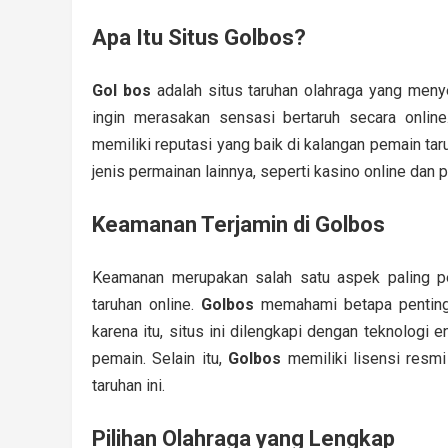
Apa Itu Situs Golbos?
Gol bos
adalah situs taruhan olahraga yang meny
ingin merasakan sensasi bertaruh secara onlin
memiliki reputasi yang baik di kalangan pemain taru
jenis permainan lainnya, seperti kasino online dan 
Keamanan Terjamin di Golbos
Keamanan merupakan salah satu aspek paling pe
taruhan online.
Golbos
memahami betapa pentingn
karena itu, situs ini dilengkapi dengan teknologi 
pemain. Selain itu,
Golbos
memiliki lisensi resmi
taruhan ini.
Pilihan Olahraga yang Lengkap