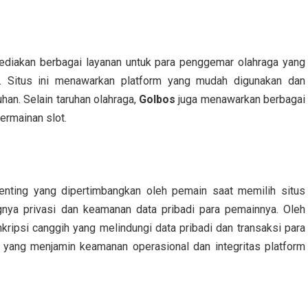
ediakan berbagai layanan untuk para penggemar olahraga yang
e. Situs ini menawarkan platform yang mudah digunakan dan
han. Selain taruhan olahraga,
Golbos
juga menawarkan berbagai
permainan slot.
nting yang dipertimbangkan oleh pemain saat memilih situs
ya privasi dan keamanan data pribadi para pemainnya. Oleh
enkripsi canggih yang melindungi data pribadi dan transaksi para
 yang menjamin keamanan operasional dan integritas platform