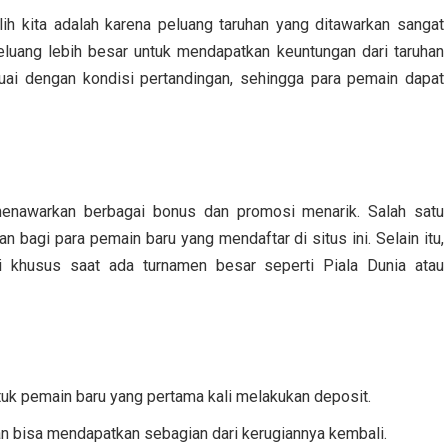
h kita adalah karena peluang taruhan yang ditawarkan sangat
 peluang lebih besar untuk mendapatkan keuntungan dari taruhan
uai dengan kondisi pertandingan, sehingga para pemain dapat
menawarkan berbagai bonus dan promosi menarik. Salah satu
 bagi para pemain baru yang mendaftar di situs ini. Selain itu,
i khusus saat ada turnamen besar seperti Piala Dunia atau
ntuk pemain baru yang pertama kali melakukan deposit.
an bisa mendapatkan sebagian dari kerugiannya kembali.