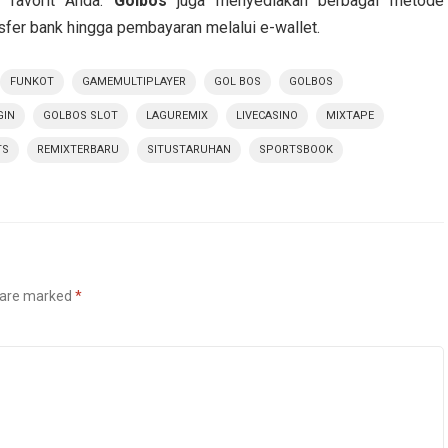
a favorit Anda.
Golbos
juga menyediakan berbagai metode
sfer bank hingga pembayaran melalui e-wallet.
FUNKOT
GAMEMULTIPLAYER
GOL BOS
GOLBOS
GIN
GOLBOS SLOT
LAGUREMIX
LIVECASINO
MIXTAPE
TS
REMIXTERBARU
SITUSTARUHAN
SPORTSBOOK
s are marked
*