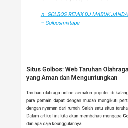
♬ GOLBOS REMIX DJ MABUK JANDA 
– Golbosmixtape
Situs Golbos: Web Taruhan Olahrag
yang Aman dan Menguntungkan
Taruhan olahraga online semakin populer di kalang
para pemain dapat dengan mudah mengikuti perta
dengan nyaman dari rumah. Salah satu situs taruh
Dalam artikel ini, kita akan membahas mengapa
Go
dan apa saja keunggulannya.