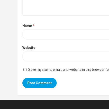
Name
*
Website
Save my name, email, and website in this browser fo