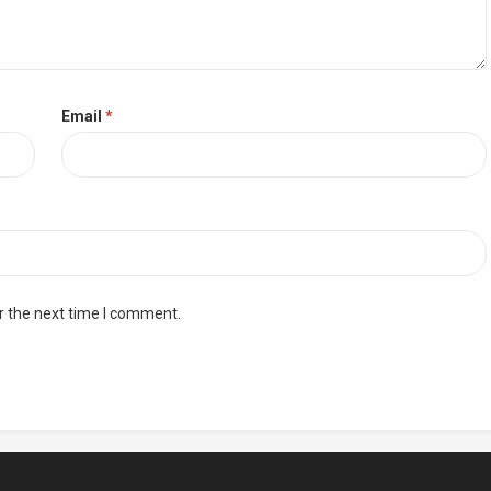
Email
*
r the next time I comment.