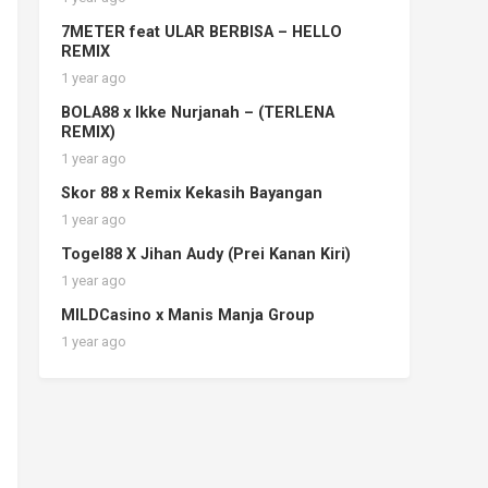
7METER feat ULAR BERBISA – HELLO
REMIX
1 year ago
BOLA88 x Ikke Nurjanah – (TERLENA
REMIX)
1 year ago
Skor 88 x Remix Kekasih Bayangan
1 year ago
Togel88 X Jihan Audy (Prei Kanan Kiri)
1 year ago
MILDCasino x Manis Manja Group
1 year ago