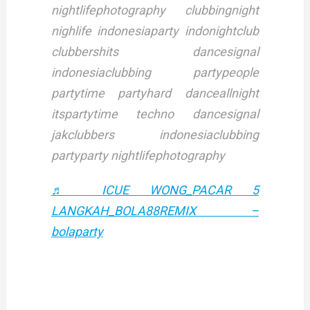
nightlifephotography clubbingnight
nighlife indonesiaparty indonightclub
clubbershits dancesignal
indonesiaclubbing partypeople
partytime partyhard danceallnight
itspartytime techno dancesignal
jakclubbers indonesiaclubbing
partyparty nightlifephotography
♬ ICUE WONG_PACAR 5
LANGKAH_BOLA88REMIX –
bolaparty