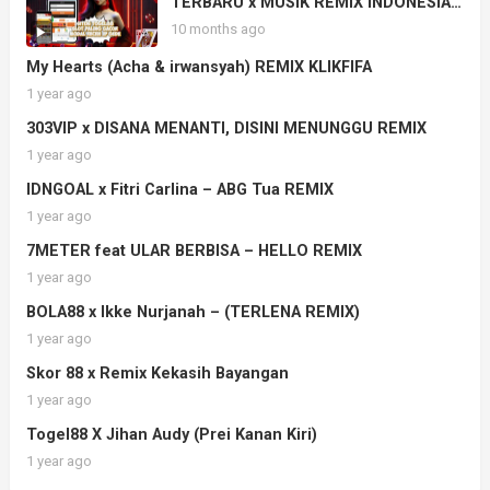
TERBARU x MUSIK REMIX INDONESIA
VOL.9.2
10 months ago
My Hearts (Acha & irwansyah) REMIX KLIKFIFA
1 year ago
303VIP x DISANA MENANTI, DISINI MENUNGGU REMIX
1 year ago
IDNGOAL x Fitri Carlina – ABG Tua REMIX
1 year ago
7METER feat ULAR BERBISA – HELLO REMIX
1 year ago
BOLA88 x Ikke Nurjanah – (TERLENA REMIX)
1 year ago
Skor 88 x Remix Kekasih Bayangan
1 year ago
Togel88 X Jihan Audy (Prei Kanan Kiri)
1 year ago