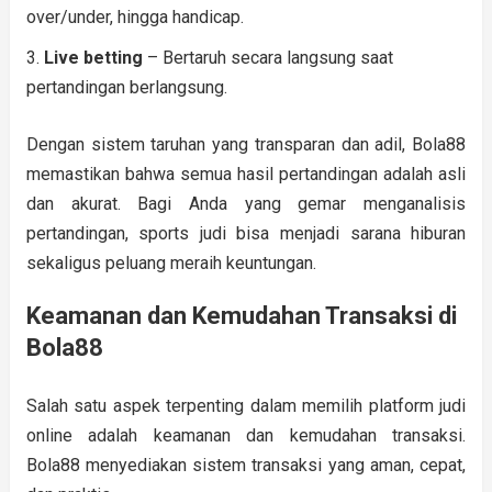
over/under, hingga handicap.
Live betting
– Bertaruh secara langsung saat
pertandingan berlangsung.
Dengan sistem taruhan yang transparan dan adil, Bola88
memastikan bahwa semua hasil pertandingan adalah asli
dan akurat. Bagi Anda yang gemar menganalisis
pertandingan, sports judi bisa menjadi sarana hiburan
sekaligus peluang meraih keuntungan.
Keamanan dan Kemudahan Transaksi di
Bola88
Salah satu aspek terpenting dalam memilih platform judi
online adalah keamanan dan kemudahan transaksi.
Bola88 menyediakan sistem transaksi yang aman, cepat,