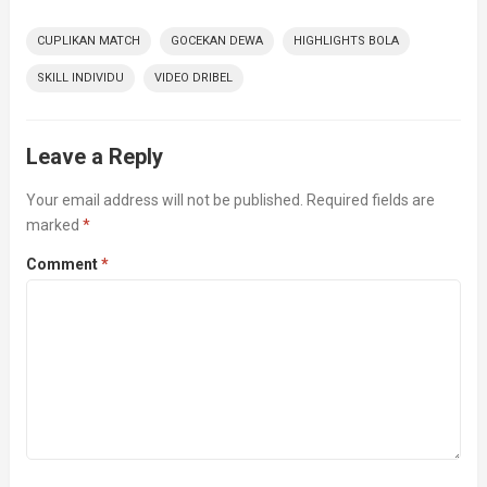
CUPLIKAN MATCH
GOCEKAN DEWA
HIGHLIGHTS BOLA
SKILL INDIVIDU
VIDEO DRIBEL
Leave a Reply
Your email address will not be published.
Required fields are
marked
*
Comment
*