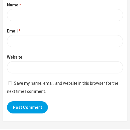
Name
*
Email
*
Website
Save my name, email, and website in this browser for the
next time I comment.