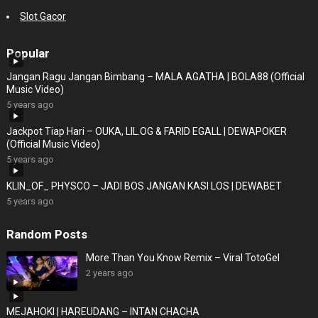
Slot Gacor
Popular
Jangan Ragu Jangan Bimbang – MALA AGATHA | BOLA88 (Official
Music Video)
5 years ago
Jackpot Tiap Hari – OUKA, LIL.OG & FARID EGALL | DEWAPOKER
(Official Music Video)
5 years ago
KLIN_OF_ PHYSCO – JADI BOS JANGAN KASI LOS | DEWABET
5 years ago
Random Posts
More Than You Know Remix – Viral TotoGel
2 years ago
MEJAHOKI | HAREUDANG – INTAN CHACHA