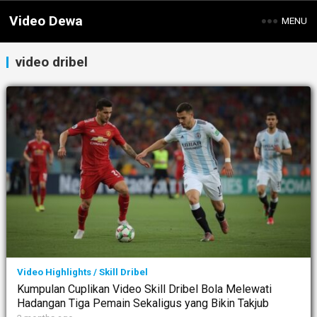
Video Dewa
MENU
video dribel
Video Highlights / Skill Dribel
Kumpulan Cuplikan Video Skill Dribel Bola Melewati
Hadangan Tiga Pemain Sekaligus yang Bikin Takjub