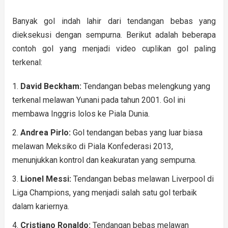
Banyak gol indah lahir dari tendangan bebas yang
dieksekusi dengan sempurna. Berikut adalah beberapa
contoh gol yang menjadi video cuplikan gol paling
terkenal:
David Beckham:
Tendangan bebas melengkung yang
terkenal melawan Yunani pada tahun 2001. Gol ini
membawa Inggris lolos ke Piala Dunia.
Andrea Pirlo:
Gol tendangan bebas yang luar biasa
melawan Meksiko di Piala Konfederasi 2013,
menunjukkan kontrol dan keakuratan yang sempurna.
Lionel Messi:
Tendangan bebas melawan Liverpool di
Liga Champions, yang menjadi salah satu gol terbaik
dalam kariernya.
Cristiano Ronaldo:
Tendangan bebas melawan