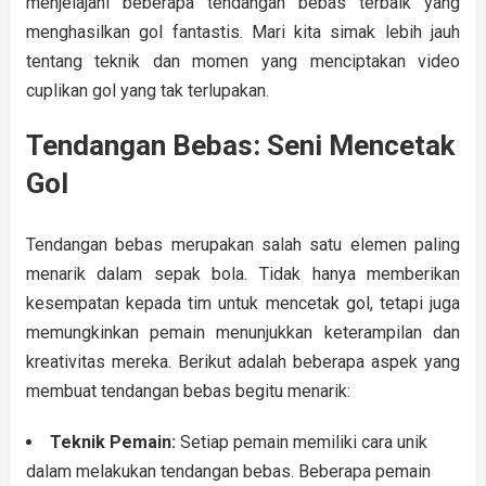
menjelajahi beberapa tendangan bebas terbaik yang
menghasilkan gol fantastis. Mari kita simak lebih jauh
tentang teknik dan momen yang menciptakan video
cuplikan gol yang tak terlupakan.
Tendangan Bebas: Seni Mencetak
Gol
Tendangan bebas merupakan salah satu elemen paling
menarik dalam sepak bola. Tidak hanya memberikan
kesempatan kepada tim untuk mencetak gol, tetapi juga
memungkinkan pemain menunjukkan keterampilan dan
kreativitas mereka. Berikut adalah beberapa aspek yang
membuat tendangan bebas begitu menarik:
Teknik Pemain:
Setiap pemain memiliki cara unik
dalam melakukan tendangan bebas. Beberapa pemain