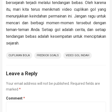
bersejarah terjadi melalui tendangan bebas. Oleh karena
itu, mari kita terus menikmati video cuplikan gol yang
menunjukkan keindahan permainan ini. Jangan ragu untuk
mencari dan berbagi momen-momen tersebut dengan
teman-teman Anda. Setiap gol adalah cerita, dan setiap
tendangan bebas adalah kesempatan untuk menciptakan
sejarah.
CUPLIKAN BOLA
FREEKICK GOALS
VIDEO GOL INDAH
Leave a Reply
Your email address will not be published.
Required fields are
marked
*
Comment
*