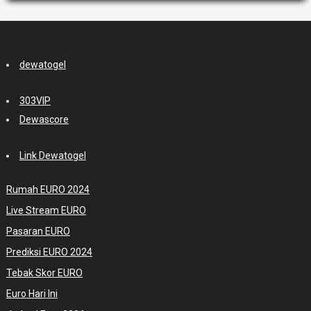
dewatogel
303VIP
Dewascore
Link Dewatogel
Rumah EURO 2024
Live Stream EURO
Pasaran EURO
Prediksi EURO 2024
Tebak Skor EURO
Euro Hari Ini