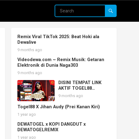
Remix Viral TikTok 2025: Beat Hoki ala
Dewalive
9 months ago
Videodewa.com ~ Remix Musik: Getaran
Elektronik di Dunia Naga303
9 months ago
DISINI TEMPAT LINK
AKTIF TOGEL88
TERBARU x MUSIK
9 months ago
REMIX INDONESIA
VOL.9.2
Togel88 X Jihan Audy (Prei Kanan Kiri)
1 year ago
DEWATOGEL x KOPI DANGDUT x
DEWATOGELREMIX
1 year ago