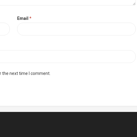
Email
*
r the next time I comment.