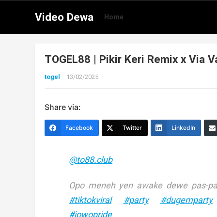
Video Dewa
Home
TOGEL88 | Pikir Keri Remix x Via V
togel
13/02/2025
·
Share via:
Facebook
Twitter
LinkedIn
@to88.club
Opo meneh yen awake dewe pas-pas
#tiktokviral
#party
#dugemparty
#jowopride