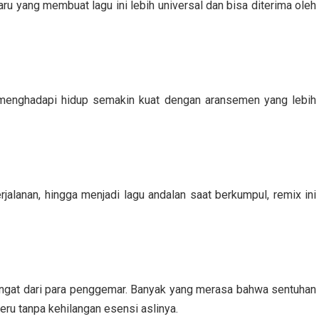
 yang membuat lagu ini lebih universal dan bisa diterima oleh
 menghadapi hidup semakin kuat dengan aransemen yang lebih
jalanan, hingga menjadi lagu andalan saat berkumpul, remix ini
 hangat dari para penggemar. Banyak yang merasa bahwa sentuhan
ru tanpa kehilangan esensi aslinya.