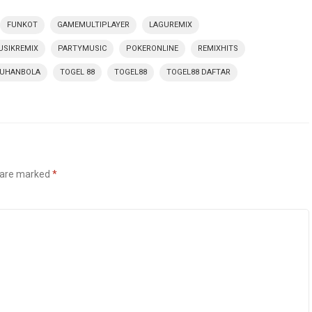
FUNKOT
GAMEMULTIPLAYER
LAGUREMIX
USIKREMIX
PARTYMUSIC
POKERONLINE
REMIXHITS
UHANBOLA
TOGEL 88
TOGEL88
TOGEL88 DAFTAR
s are marked
*