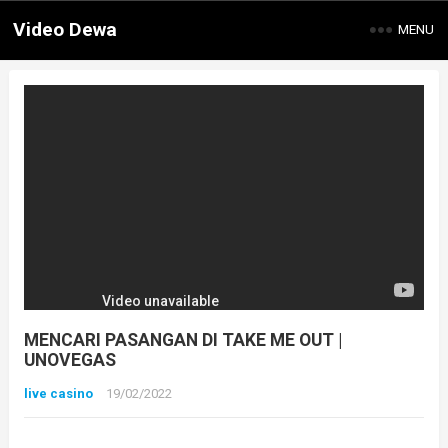
Video Dewa
MENU
MENCARI PASANGAN DI TAKE ME OUT |
UNOVEGAS
live casino
19/02/2022