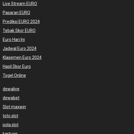
Live Stream EURO
Pasaran EURO
Prediksi EURO 2024
Tebak Skor EURO
Euro Hari Ini
Jadwal Euro 2024
Klasemen Euro 2024
Hasil Skor Euro
Togel Online
dewalive
dewabet
Slot maxwin
toto slot
pola slot
kartugg