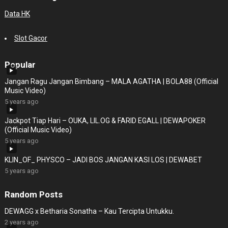
Data HK
Slot Gacor
Popular
Jangan Ragu Jangan Bimbang – MALA AGATHA | BOLA88 (Official
Music Video)
5 years ago
Jackpot Tiap Hari – OUKA, LIL.OG & FARID EGALL | DEWAPOKER
(Official Music Video)
5 years ago
KLIN_OF_ PHYSCO – JADI BOS JANGAN KASI LOS | DEWABET
5 years ago
Random Posts
DEWAGG x Betharia Sonatha – Kau Tercipta Untukku.
2 years ago