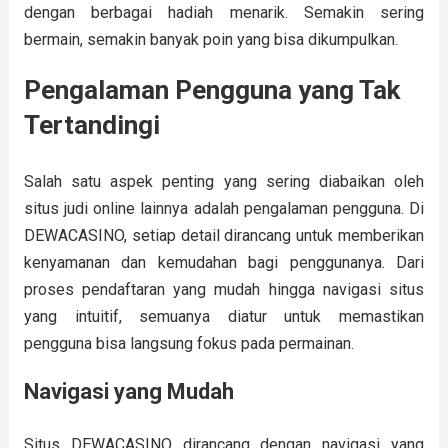
dengan berbagai hadiah menarik. Semakin sering
bermain, semakin banyak poin yang bisa dikumpulkan.
Pengalaman Pengguna yang Tak
Tertandingi
Salah satu aspek penting yang sering diabaikan oleh
situs judi online lainnya adalah pengalaman pengguna. Di
DEWACASINO, setiap detail dirancang untuk memberikan
kenyamanan dan kemudahan bagi penggunanya. Dari
proses pendaftaran yang mudah hingga navigasi situs
yang intuitif, semuanya diatur untuk memastikan
pengguna bisa langsung fokus pada permainan.
Navigasi yang Mudah
Situs DEWACASINO dirancang dengan navigasi yang