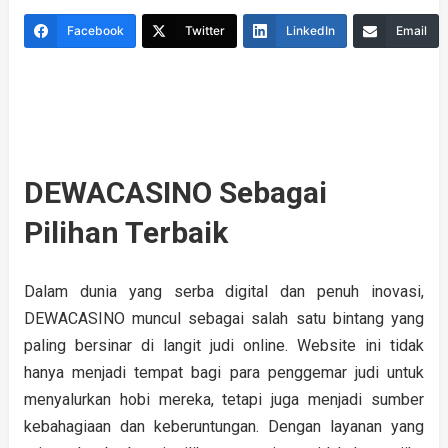
Facebook
Twitter
LinkedIn
Email
DEWACASINO Sebagai
Pilihan Terbaik
Dalam dunia yang serba digital dan penuh inovasi,
DEWACASINO muncul sebagai salah satu bintang yang
paling bersinar di langit judi online. Website ini tidak
hanya menjadi tempat bagi para penggemar judi untuk
menyalurkan hobi mereka, tetapi juga menjadi sumber
kebahagiaan dan keberuntungan. Dengan layanan yang