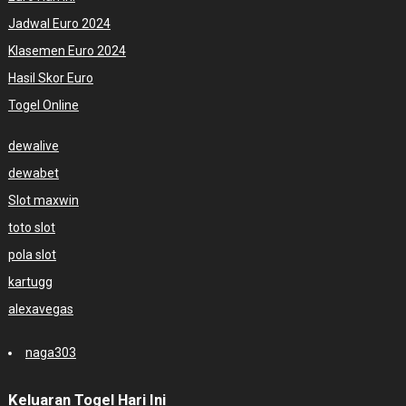
Jadwal Euro 2024
Klasemen Euro 2024
Hasil Skor Euro
Togel Online
dewalive
dewabet
Slot maxwin
toto slot
pola slot
kartugg
alexavegas
naga303
Keluaran Togel Hari Ini