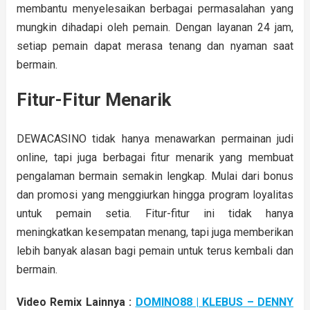
membantu menyelesaikan berbagai permasalahan yang
mungkin dihadapi oleh pemain. Dengan layanan 24 jam,
setiap pemain dapat merasa tenang dan nyaman saat
bermain.
Fitur-Fitur Menarik
DEWACASINO tidak hanya menawarkan permainan judi
online, tapi juga berbagai fitur menarik yang membuat
pengalaman bermain semakin lengkap. Mulai dari bonus
dan promosi yang menggiurkan hingga program loyalitas
untuk pemain setia. Fitur-fitur ini tidak hanya
meningkatkan kesempatan menang, tapi juga memberikan
lebih banyak alasan bagi pemain untuk terus kembali dan
bermain.
Video Remix Lainnya :
DOMINO88 | KLEBUS – DENNY