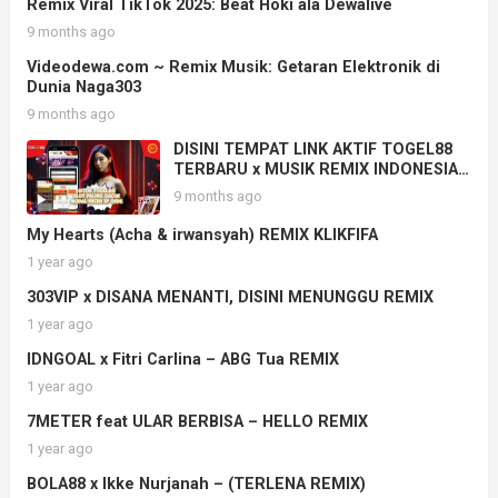
Remix Viral TikTok 2025: Beat Hoki ala Dewalive
9 months ago
Videodewa.com ~ Remix Musik: Getaran Elektronik di
Dunia Naga303
9 months ago
DISINI TEMPAT LINK AKTIF TOGEL88
TERBARU x MUSIK REMIX INDONESIA
VOL.9.2
9 months ago
My Hearts (Acha & irwansyah) REMIX KLIKFIFA
1 year ago
303VIP x DISANA MENANTI, DISINI MENUNGGU REMIX
1 year ago
IDNGOAL x Fitri Carlina – ABG Tua REMIX
1 year ago
7METER feat ULAR BERBISA – HELLO REMIX
1 year ago
BOLA88 x Ikke Nurjanah – (TERLENA REMIX)