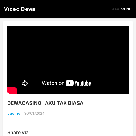
Video Dewa
MENU
DEWACASINO | AKU TAK BIASA
casino
30/01/2024
Share via: