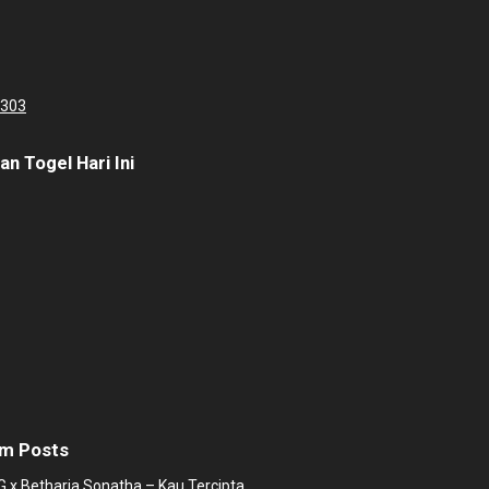
303
an Togel Hari Ini
m Posts
x Betharia Sonatha – Kau Tercipta