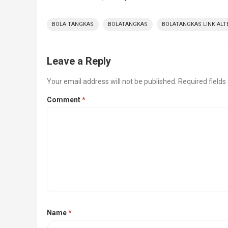
BOLA TANGKAS
BOLATANGKAS
BOLATANGKAS LINK ALT
Leave a Reply
Your email address will not be published.
Required field
Comment
*
Name
*