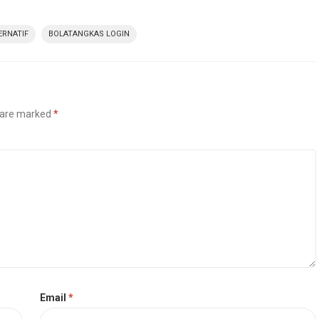
ERNATIF
BOLATANGKAS LOGIN
s are marked
*
Email
*