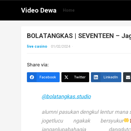
Video Dewa
Home
BOLATANGKAS | SEVENTEEN – Jaga 
live casino
01/02/2024
·
Share via:
Facebook
Twitter
LinkedIn
@bolatangkas.studio
alumni pasukan dengkul lentur mana
jogetlucu ngakak bersyukur
janganlupabahagia dangdu