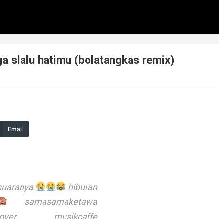
slalu hatimu (bolatangkas remix)
Email
 suaranya
hiburan
samasamaketawa
tcover musikcaffe