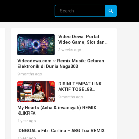
Video Dewa: Portal
Video Game, Slot dan
Taruhan Online
3 weeks ago
Videodewa.com ~ Remix Musik: Getaran
Elektronik di Dunia Naga303
9 months ago
DISINI TEMPAT LINK
AKTIF TOGEL88
TERBARU x MUSIK
9 months ago
REMIX INDONESIA
VOL.9.2
My Hearts (Acha & irwansyah) REMIX
KLIKFIFA
1 year ago
IDNGOAL x Fitri Carlina – ABG Tua REMIX
1 year ago