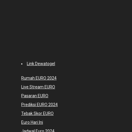
Link Dewatogel
Rumah EURO 2024
Live Stream EURO
Pasaran EURO
Prediksi EURO 2024
Tebak Skor EURO
Euro Hari Ini
Jadwal Euro 2024