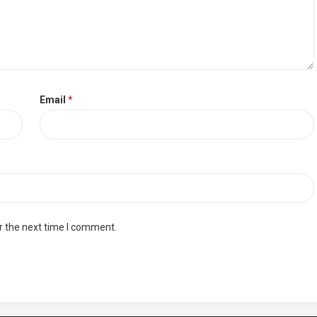
Email
*
r the next time I comment.