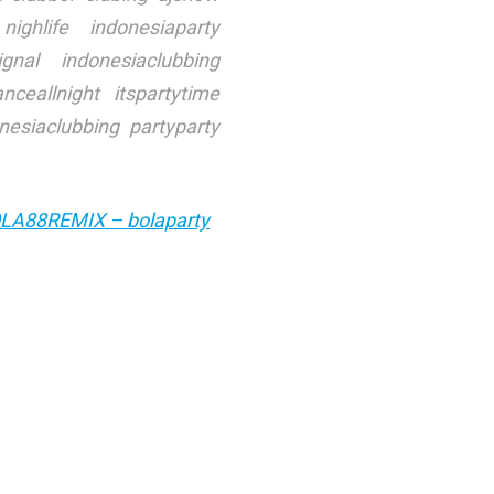
nighlife indonesiaparty
ignal indonesiaclubbing
ceallnight itspartytime
nesiaclubbing partyparty
A88REMIX – bolaparty