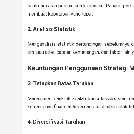
suatu tim atau pemain untuk menang. Pahami perbe
membuat keputusan yang tepat.
2. Analisis Statistik
Menganalisis statistik pertandingan sebelumnya 
tim atau atlet, catatan kemenangan, dan faktor lai
Keuntungan Penggunaan Strategi M
3. Tetapkan Batas Taruhan
Manajemen bankroll adalah kunci kesuksesan da
kemampuan finansial Anda dan disiplinilah untuk ti
4. Diversifikasi Taruhan