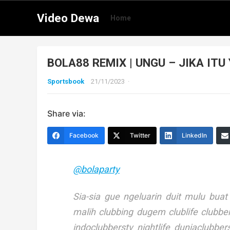
Video Dewa
Home
BOLA88 REMIX | UNGU – JIKA ITU
Sportsbook
21/11/2023
·
Share via:
Facebook
Twitter
LinkedIn
@bolaparty
Sia-sia gue ngeluarin duit mulu buat
malih clubbing dugem clublife clubbe
indoclubberstv nightlife duniaclubbe