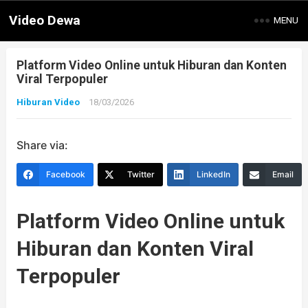
Video Dewa
MENU
Platform Video Online untuk Hiburan dan Konten
Viral Terpopuler
Hiburan Video
18/03/2026
Share via:
Facebook
Twitter
LinkedIn
Email
Platform Video Online untuk
Hiburan dan Konten Viral
Terpopuler