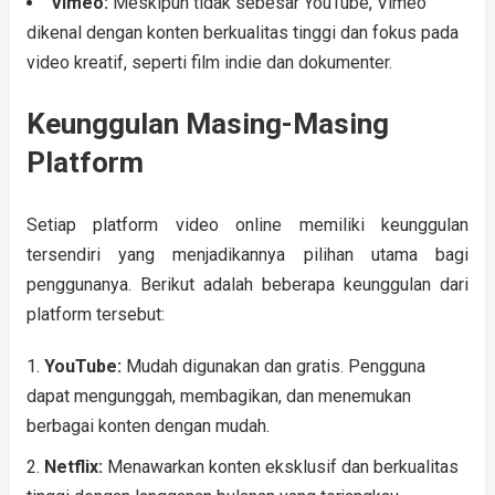
Vimeo:
Meskipun tidak sebesar YouTube, Vimeo
dikenal dengan konten berkualitas tinggi dan fokus pada
video kreatif, seperti film indie dan dokumenter.
Keunggulan Masing-Masing
Platform
Setiap platform video online memiliki keunggulan
tersendiri yang menjadikannya pilihan utama bagi
penggunanya. Berikut adalah beberapa keunggulan dari
platform tersebut:
YouTube:
Mudah digunakan dan gratis. Pengguna
dapat mengunggah, membagikan, dan menemukan
berbagai konten dengan mudah.
Netflix:
Menawarkan konten eksklusif dan berkualitas