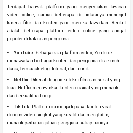
Terdapat banyak platform yang menyediakan layanan
video online, namun beberapa di antaranya menonjol
karena fitur dan konten yang mereka tawarkan. Berikut
adalah beberapa platform video online yang sangat
populer di kalangan pengguna:
YouTube:
Sebagai raja platform video, YouTube
menawarkan berbagai konten dari pengguna di seluruh
dunia, termasuk vlog, tutorial, dan musik.
Netflix:
Dikenal dengan koleksi film dan serial yang
luas, Netflix menawarkan konten orisinal yang menarik
dan berkualitas tinggi.
TikTok:
Platform ini menjadi pusat konten viral
dengan video singkat yang kreatif dan menghibur,
menarik perhatian jutaan pengguna setiap harinya.