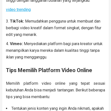
tinggi dengan langganan bulanan yang terjangkau.
video trending
TikTok:
Memudahkan pengguna untuk membuat dan
berbagi video kreatif dalam format singkat, dengan fitur
edit yang menarik.
Vimeo:
Menyediakan platform bagi para kreator untuk
menampilkan karya mereka dalam kualitas tinggi tanpa
iklan yang mengganggu.
Tips Memilih Platform Video Online
Memilih platform video online yang tepat sesuai
kebutuhan Anda bisa menjadi tantangan. Berikut beberapa
tips yang bisa membantu:
Tentukan jenis konten yang ingin Anda nikmati, apakah