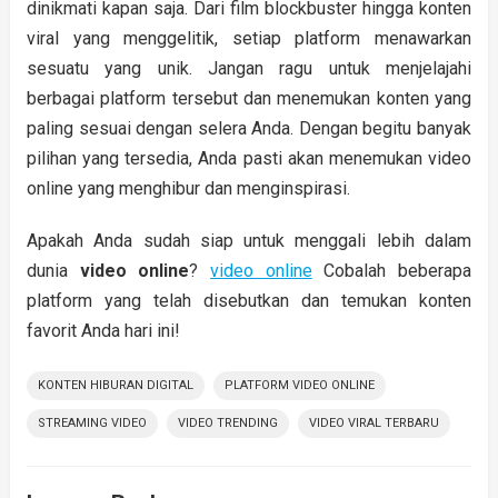
dinikmati kapan saja. Dari film blockbuster hingga konten
viral yang menggelitik, setiap platform menawarkan
sesuatu yang unik. Jangan ragu untuk menjelajahi
berbagai platform tersebut dan menemukan konten yang
paling sesuai dengan selera Anda. Dengan begitu banyak
pilihan yang tersedia, Anda pasti akan menemukan video
online yang menghibur dan menginspirasi.
Apakah Anda sudah siap untuk menggali lebih dalam
dunia
video online
?
video online
Cobalah beberapa
platform yang telah disebutkan dan temukan konten
favorit Anda hari ini!
KONTEN HIBURAN DIGITAL
PLATFORM VIDEO ONLINE
STREAMING VIDEO
VIDEO TRENDING
VIDEO VIRAL TERBARU