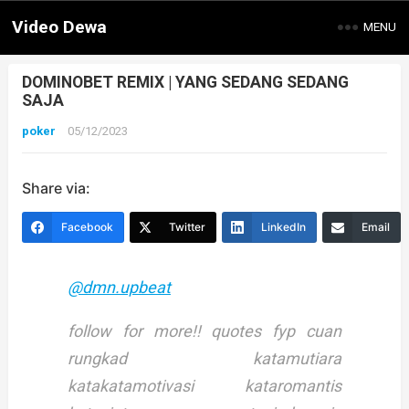
Video Dewa
MENU
DOMINOBET REMIX | YANG SEDANG SEDANG
SAJA
poker
05/12/2023
Share via:
Facebook
Twitter
LinkedIn
Email
@dmn.upbeat
follow for more!! quotes fyp cuan
rungkad katamutiara
katakatamotivasi kataromantis