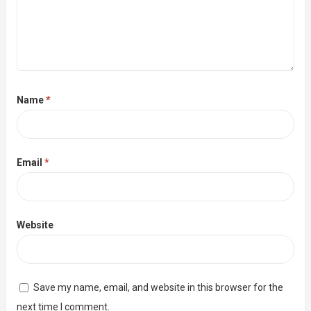
Name
*
Email
*
Website
Save my name, email, and website in this browser for the
next time I comment.