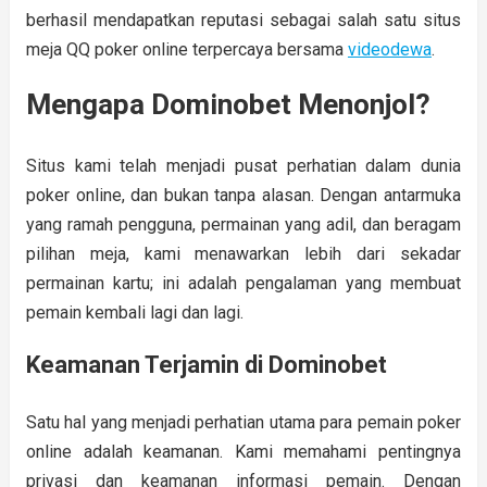
berhasil mendapatkan reputasi sebagai salah satu situs
meja QQ poker online terpercaya bersama
videodewa
.
Mengapa Dominobet Menonjol?
Situs kami telah menjadi pusat perhatian dalam dunia
poker online, dan bukan tanpa alasan. Dengan antarmuka
yang ramah pengguna, permainan yang adil, dan beragam
pilihan meja, kami menawarkan lebih dari sekadar
permainan kartu; ini adalah pengalaman yang membuat
pemain kembali lagi dan lagi.
Keamanan Terjamin di Dominobet
Satu hal yang menjadi perhatian utama para pemain poker
online adalah keamanan. Kami memahami pentingnya
privasi dan keamanan informasi pemain. Dengan