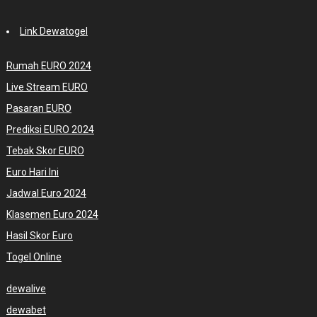
Link Dewatogel
Rumah EURO 2024
Live Stream EURO
Pasaran EURO
Prediksi EURO 2024
Tebak Skor EURO
Euro Hari Ini
Jadwal Euro 2024
Klasemen Euro 2024
Hasil Skor Euro
Togel Online
dewalive
dewabet