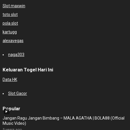
Slot maxwin
toto slot
pola slot
kartugg
alexavegas
naga303
Keluaran Togel Hari Ini
Data HK
Slot Gacor
Popular
Jangan Ragu Jangan Bimbang – MALA AGATHA | BOLA88 (Official
Music Video)
5 years ago