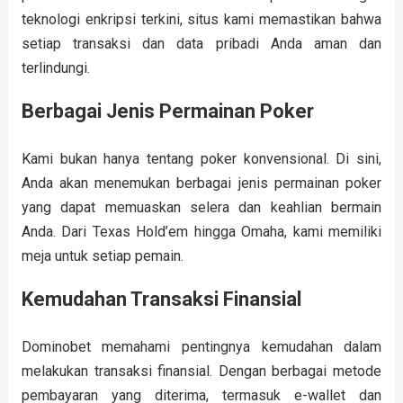
teknologi enkripsi terkini, situs kami memastikan bahwa
setiap transaksi dan data pribadi Anda aman dan
terlindungi.
Berbagai Jenis Permainan Poker
Kami bukan hanya tentang poker konvensional. Di sini,
Anda akan menemukan berbagai jenis permainan poker
yang dapat memuaskan selera dan keahlian bermain
Anda. Dari Texas Hold’em hingga Omaha, kami memiliki
meja untuk setiap pemain.
Kemudahan Transaksi Finansial
Dominobet memahami pentingnya kemudahan dalam
melakukan transaksi finansial. Dengan berbagai metode
pembayaran yang diterima, termasuk e-wallet dan