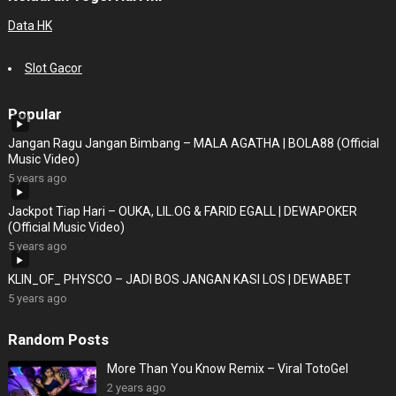
Data HK
Slot Gacor
Popular
Jangan Ragu Jangan Bimbang – MALA AGATHA | BOLA88 (Official
Music Video)
5 years ago
Jackpot Tiap Hari – OUKA, LIL.OG & FARID EGALL | DEWAPOKER
(Official Music Video)
5 years ago
KLIN_OF_ PHYSCO – JADI BOS JANGAN KASI LOS | DEWABET
5 years ago
Random Posts
More Than You Know Remix – Viral TotoGel
2 years ago