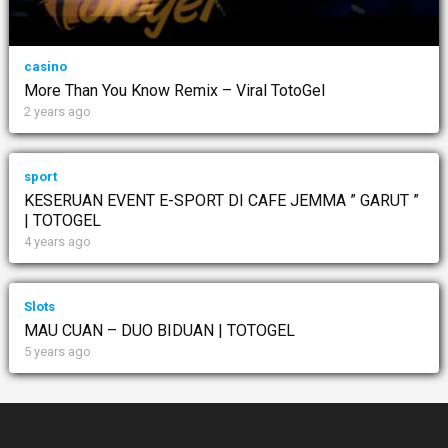
casino
More Than You Know Remix – Viral TotoGel
2 years ago
sport
KESERUAN EVENT E-SPORT DI CAFE JEMMA ” GARUT ”
| TOTOGEL
4 years ago
Slots
MAU CUAN – DUO BIDUAN | TOTOGEL
5 years ago