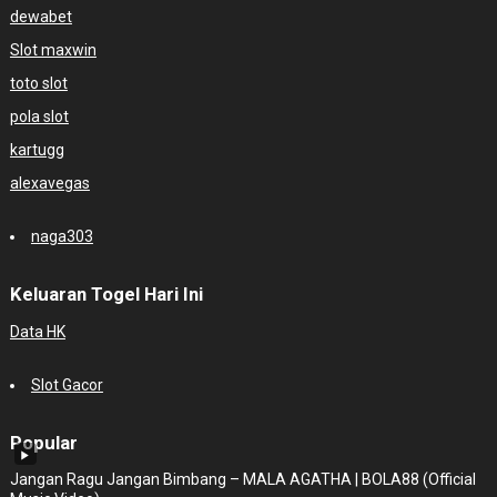
dewabet
Slot maxwin
toto slot
pola slot
kartugg
alexavegas
naga303
Keluaran Togel Hari Ini
Data HK
Slot Gacor
Popular
Jangan Ragu Jangan Bimbang – MALA AGATHA | BOLA88 (Official