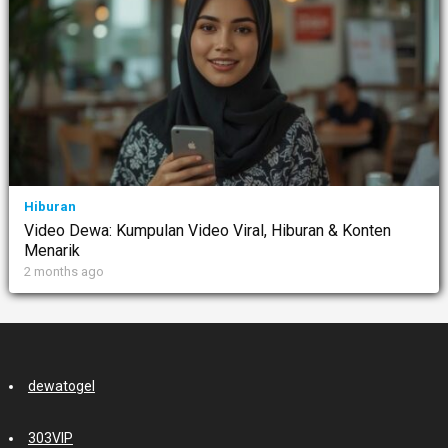
Hiburan
Video Dewa: Kumpulan Video Viral, Hiburan & Konten
Menarik
2 months ago
dewatogel
303VIP