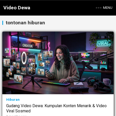
Video Dewa
MENU
tontonan hiburan
Hiburan
Gudang Video Dewa: Kumpulan Konten Menarik & Video
Viral Sosmed