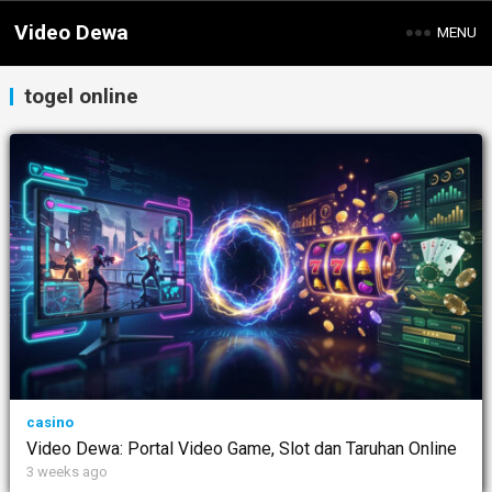
Video Dewa
MENU
togel online
casino
Video Dewa: Portal Video Game, Slot dan Taruhan Online
3 weeks ago