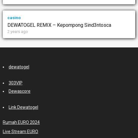
casino
DEWATOGEL REMIX – Kepompong Sind3ntosca
2 years ago
dewatogel
303VIP
Dewascore
Link Dewatogel
Rumah EURO 2024
Live Stream EURO