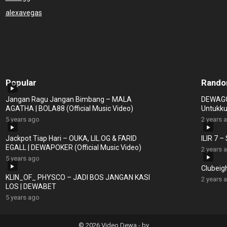
alexavegas
Popular
Rando
Jangan Ragu Jangan Bimbang – MALA
DEWAGG 
AGATHA | BOLA88 (Official Music Video)
Untukku
5 years ago
2 years 
Jackpot Tiap Hari – OUKA, LIL.OG & FARID
ILIR 7 
EGALL | DEWAPOKER (Official Music Video)
2 years 
5 years ago
KLIN_OF_ PHYSCO – JADI BOS JANGAN KASI
2 years 
LOS | DEWABET
5 years ago
© 2026 Video Dewa -
by