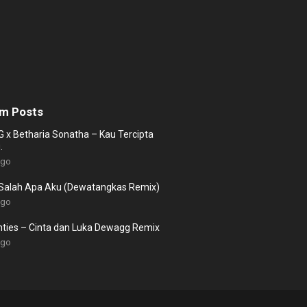
m Posts
x Betharia Sonatha – Kau Tercipta
.
ago
– Salah Apa Aku (Dewatangkas Remix)
ago
Clubeighties – Cinta dan Luka Dewagg Remix
ago