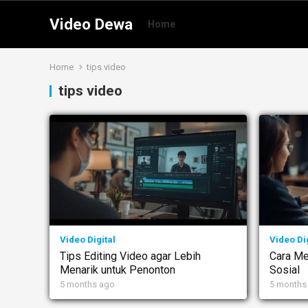
Video Dewa
Home
Home
tips video
tips video
Video Digital
Video Dig
Tips Editing Video agar Lebih
Cara Me
Menarik untuk Penonton
Sosial
5 months ago
5 months