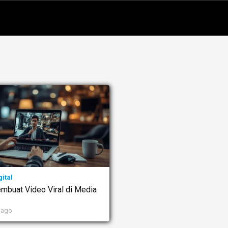
ital
mbuat Video Viral di Media
 ago