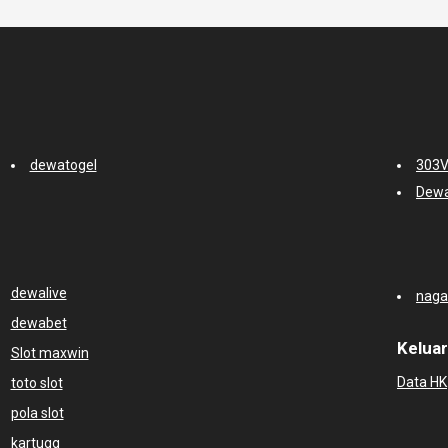
dewatogel
303V
Dewa
dewalive
naga
dewabet
Keluar
Slot maxwin
Data HK
toto slot
pola slot
kartugg