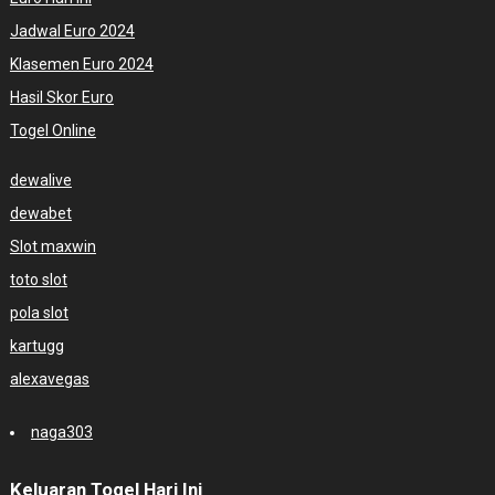
Jadwal Euro 2024
Klasemen Euro 2024
Hasil Skor Euro
Togel Online
dewalive
dewabet
Slot maxwin
toto slot
pola slot
kartugg
alexavegas
naga303
Keluaran Togel Hari Ini