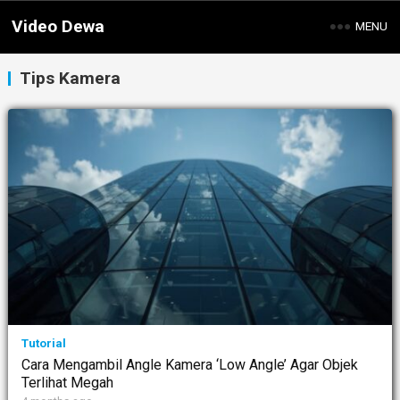
Video Dewa
MENU
Tips Kamera
Tutorial
Cara Mengambil Angle Kamera ‘Low Angle’ Agar Objek
Terlihat Megah