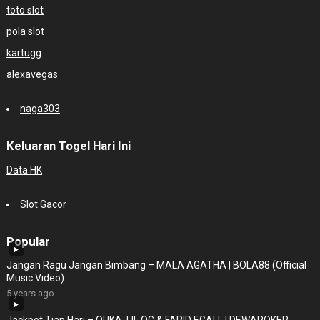
toto slot
pola slot
kartugg
alexavegas
naga303
Keluaran Togel Hari Ini
Data HK
Slot Gacor
Popular
Jangan Ragu Jangan Bimbang – MALA AGATHA | BOLA88 (Official
Music Video)
5 years ago