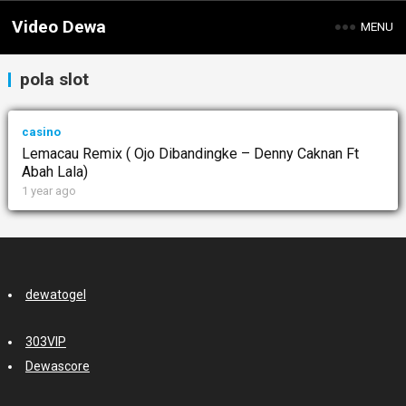
Video Dewa
MENU
pola slot
casino
Lemacau Remix ( Ojo Dibandingke – Denny Caknan Ft
Abah Lala)
1 year ago
dewatogel
303VIP
Dewascore