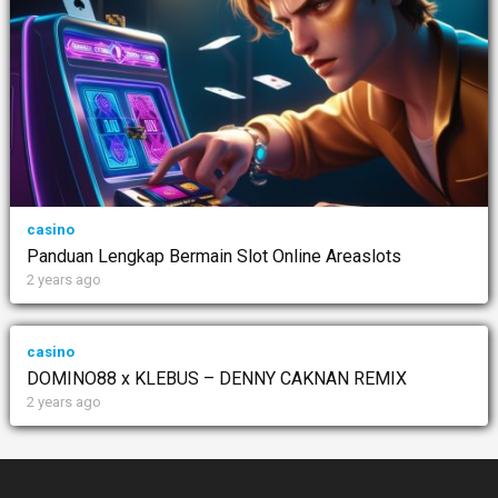
casino
Panduan Lengkap Bermain Slot Online Areaslots
2 years ago
casino
DOMINO88 x KLEBUS – DENNY CAKNAN REMIX
2 years ago