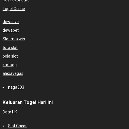
Togel Online
dewalive
dewabet
Slot maxwin
toto slot
pola slot
kartugg
alexavegas
naga303
Keluaran Togel Hari Ini
Data HK
Slot Gacor