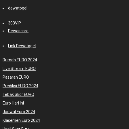
dewatogel
303VIP
Dewascore
Link Dewatogel
Rumah EURO 2024
Live Stream EURO
Pasaran EURO
Prediksi EURO 2024
Tebak Skor EURO
Euro Hari Ini
Jadwal Euro 2024
Klasemen Euro 2024
Hasil Skor Euro