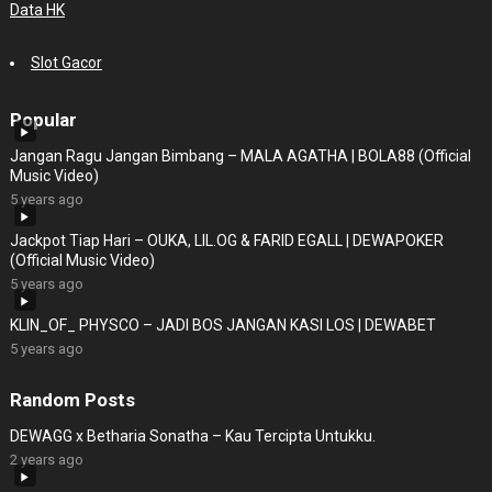
Data HK
Slot Gacor
Popular
Jangan Ragu Jangan Bimbang – MALA AGATHA | BOLA88 (Official
Music Video)
5 years ago
Jackpot Tiap Hari – OUKA, LIL.OG & FARID EGALL | DEWAPOKER
(Official Music Video)
5 years ago
KLIN_OF_ PHYSCO – JADI BOS JANGAN KASI LOS | DEWABET
5 years ago
Random Posts
DEWAGG x Betharia Sonatha – Kau Tercipta Untukku.
2 years ago