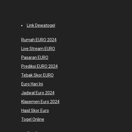
Link Dewatogel
Rumah EURO 2024
Live Stream EURO
Pasaran EURO
Prediksi EURO 2024
Tebak Skor EURO
Euro Hari Ini
Jadwal Euro 2024
Klasemen Euro 2024
Hasil Skor Euro
Togel Online