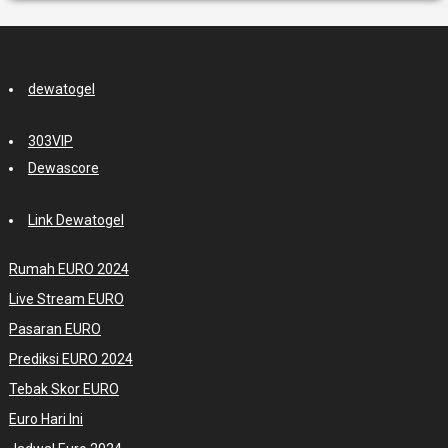
dewatogel
303VIP
Dewascore
Link Dewatogel
Rumah EURO 2024
Live Stream EURO
Pasaran EURO
Prediksi EURO 2024
Tebak Skor EURO
Euro Hari Ini