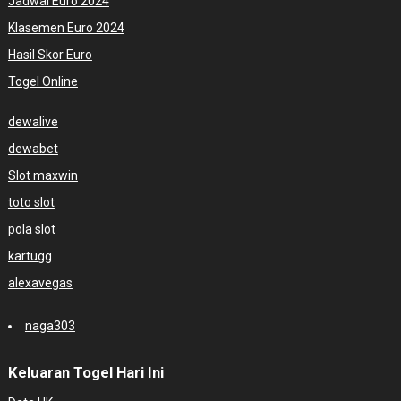
Jadwal Euro 2024
Klasemen Euro 2024
Hasil Skor Euro
Togel Online
dewalive
dewabet
Slot maxwin
toto slot
pola slot
kartugg
alexavegas
naga303
Keluaran Togel Hari Ini