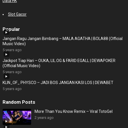
Data HK
Slot Gacor
Popular
Jangan Ragu Jangan Bimbang – MALA AGATHA | BOLA88 (Official
Music Video)
5 years ago
Jackpot Tiap Hari – OUKA, LIL.OG & FARID EGALL | DEWAPOKER
(Official Music Video)
5 years ago
KLIN_OF_ PHYSCO – JADI BOS JANGAN KASI LOS | DEWABET
5 years ago
Random Posts
More Than You Know Remix – Viral TotoGel
2 years ago