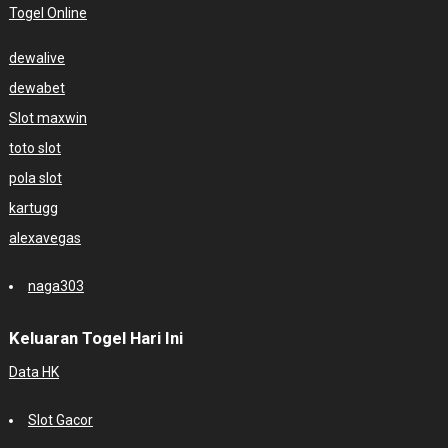
Togel Online
dewalive
dewabet
Slot maxwin
toto slot
pola slot
kartugg
alexavegas
naga303
Keluaran Togel Hari Ini
Data HK
Slot Gacor