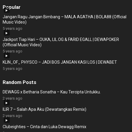
Popular
Jangan Ragu Jangan Bimbang – MALA AGATHA | BOLA88 (Official
Music Video)
5 years ago
Jackpot Tiap Hari – OUKA, LIL.OG & FARID EGALL | DEWAPOKER
(Official Music Video)
5 years ago
KLIN_OF_ PHYSCO – JADI BOS JANGAN KASI LOS | DEWABET
5 years ago
Random Posts
DEWAGG x Betharia Sonatha – Kau Tercipta Untukku.
2 years ago
ILIR 7 – Salah Apa Aku (Dewatangkas Remix)
2 years ago
Clubeighties – Cinta dan Luka Dewagg Remix