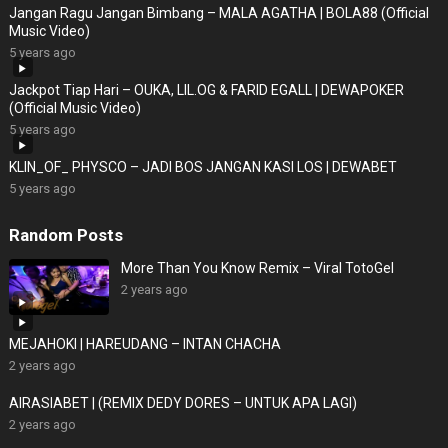
Jangan Ragu Jangan Bimbang – MALA AGATHA | BOLA88 (Official
Music Video)
5 years ago
Jackpot Tiap Hari – OUKA, LIL.OG & FARID EGALL | DEWAPOKER
(Official Music Video)
5 years ago
KLIN_OF_ PHYSCO – JADI BOS JANGAN KASI LOS | DEWABET
5 years ago
Random Posts
More Than You Know Remix – Viral TotoGel
2 years ago
MEJAHOKI | HAREUDANG – INTAN CHACHA
2 years ago
AIRASIABET | (REMIX DEDY DORES – UNTUK APA LAGI)
2 years ago