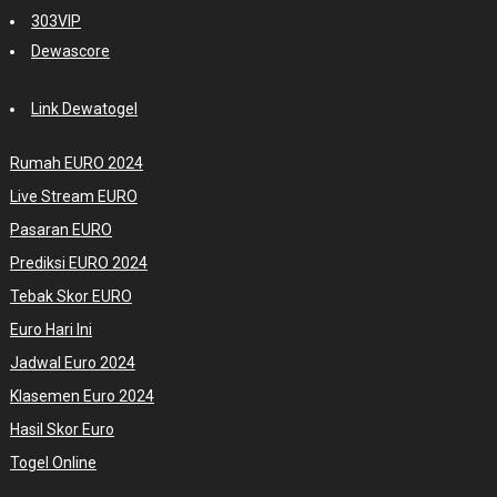
303VIP
Dewascore
Link Dewatogel
Rumah EURO 2024
Live Stream EURO
Pasaran EURO
Prediksi EURO 2024
Tebak Skor EURO
Euro Hari Ini
Jadwal Euro 2024
Klasemen Euro 2024
Hasil Skor Euro
Togel Online