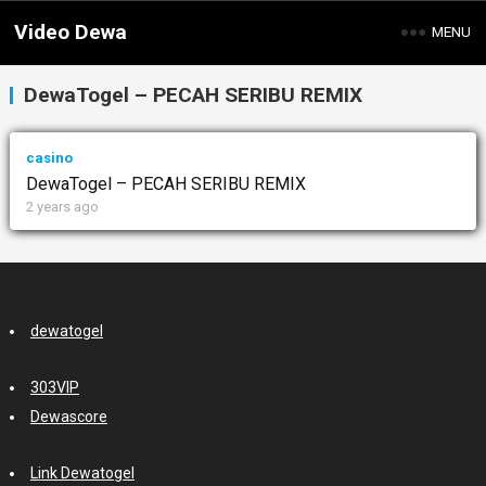
Video Dewa
MENU
DewaTogel – PECAH SERIBU REMIX
casino
DewaTogel – PECAH SERIBU REMIX
2 years ago
dewatogel
303VIP
Dewascore
Link Dewatogel