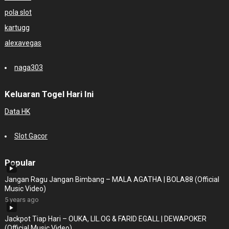
pola slot
kartugg
alexavegas
naga303
Keluaran Togel Hari Ini
Data HK
Slot Gacor
Popular
Jangan Ragu Jangan Bimbang – MALA AGATHA | BOLA88 (Official
Music Video)
5 years ago
Jackpot Tiap Hari – OUKA, LIL.OG & FARID EGALL | DEWAPOKER
(Official Music Video)