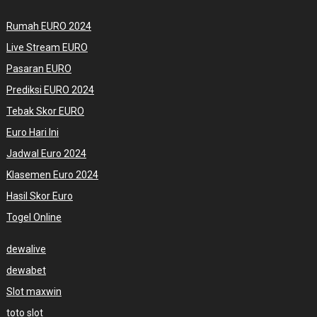
Rumah EURO 2024
Live Stream EURO
Pasaran EURO
Prediksi EURO 2024
Tebak Skor EURO
Euro Hari Ini
Jadwal Euro 2024
Klasemen Euro 2024
Hasil Skor Euro
Togel Online
dewalive
dewabet
Slot maxwin
toto slot