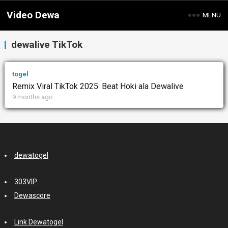
Video Dewa
MENU
dewalive TikTok
togel
Remix Viral TikTok 2025: Beat Hoki ala Dewalive
9 months ago
dewatogel
303VIP
Dewascore
Link Dewatogel