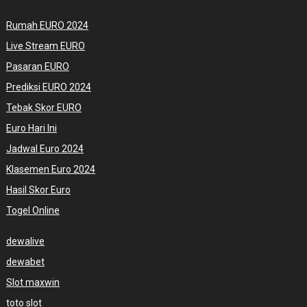
Rumah EURO 2024
Live Stream EURO
Pasaran EURO
Prediksi EURO 2024
Tebak Skor EURO
Euro Hari Ini
Jadwal Euro 2024
Klasemen Euro 2024
Hasil Skor Euro
Togel Online
dewalive
dewabet
Slot maxwin
toto slot