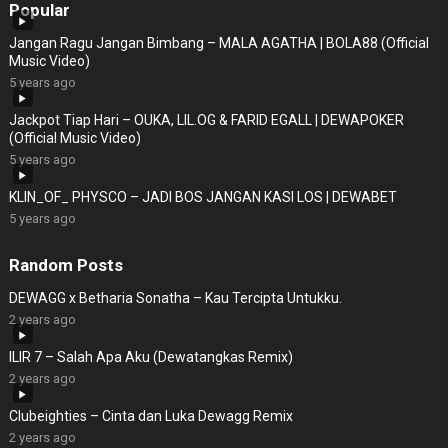
Popular
Jangan Ragu Jangan Bimbang – MALA AGATHA | BOLA88 (Official
Music Video)
5 years ago
Jackpot Tiap Hari – OUKA, LIL.OG & FARID EGALL | DEWAPOKER
(Official Music Video)
5 years ago
KLIN_OF_ PHYSCO – JADI BOS JANGAN KASI LOS | DEWABET
5 years ago
Random Posts
DEWAGG x Betharia Sonatha – Kau Tercipta Untukku.
2 years ago
ILIR 7 – Salah Apa Aku (Dewatangkas Remix)
2 years ago
Clubeighties – Cinta dan Luka Dewagg Remix
2 years ago