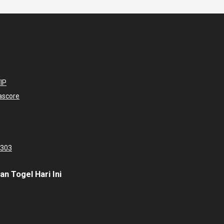
IP
score
303
an Togel Hari Ini