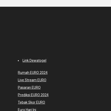
Link Dewatogel
Rumah EURO 2024
Live Stream EURO
Pasaran EURO
Prediksi EURO 2024
Tebak Skor EURO
Euro Hari Ini