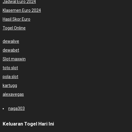
Jadwal Euro 2024
Klasemen Euro 2024
Hasil Skor Euro
Togel Online
dewalive
dewabet
Slot maxwin
toto slot
pola slot
kartugg
alexavegas
naga303
Keluaran Togel Hari Ini